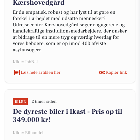
Kærshovedgård
Er du empatisk, robust og har lyst til at gøre en
forskel i arbejdet med udsatte mennesker?
Udrejsecenter Kærshovedgård søger engagerede og
handlekraftige institutionsmedarbejdere, der ønsker
at bidrage til en mere tryg og værdig hverdag for
vores beboere, som er op imod 400 afviste
asylansøgere.
Kilde: JobNet
Læs hele artiklen her
Kopiér link
2 timer siden
BILER
De dyreste biler i Ikast - Pris op til
349.000 kr!
Kilde: Bilhandel