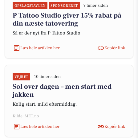
7 timer siden
OPSLAGSTAVLEN
SPONSORERET
P Tattoo Studio giver 15% rabat på
din næste tatovering
Så er der nyt fra P Tattoo Studio
Læs hele artiklen her
Kopiér link
10 timer siden
VEJRET
Sol over dagen – men start med
jakken
Kølig start, mild eftermiddag.
Kilde: MET.no
Læs hele artiklen her
Kopiér link