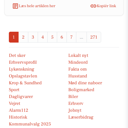
Læs hele artiklen her
Kopiér link
1
2
3
4
5
6
7
...
271
Det sker
Lokalt nyt
Erhvervsprofil
Mindeord
Lykønskning
Fakta om
Opslagstavlen
Husstand
Krop & Sundhed
Mød dine naboer
Sport
Boligmarked
Dagligvarer
Biler
Vejret
Erhverv
Alarm112
Jobnyt
Historisk
Læserbidrag
Kommunalvalg 2025