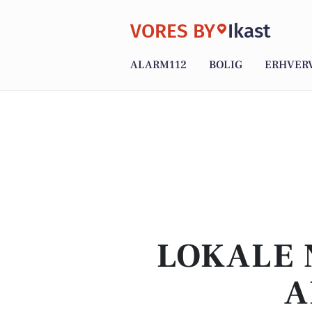
VORES BY
Ikast
ALARM112
BOLIG
ERHVER
LOKALE 
A