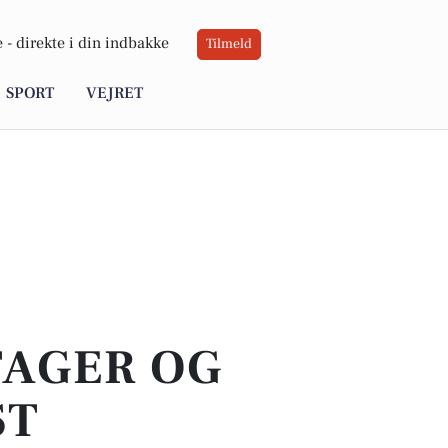
 -
direkte i din indbakke
Tilmeld
SPORT
VEJRET
TAGER OG
ST