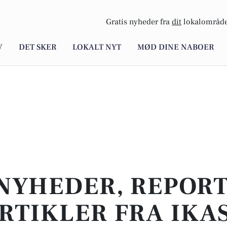
Gratis nyheder fra
dit
lokalområde
V
DET SKER
LOKALT NYT
MØD DINE NABOER
NYHEDER, REPOR
RTIKLER FRA IKA