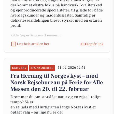
haft en ny mand bag slagterdisken. Med Miguel er
der kommet ekstra fokus på håndværk, kvalitetskød
og ejenproducerede specialiteter, til glæde for både
hverdagskunder og madentusiaster. Samtidig er
delikatesseafdelingen blevet styrket med en erfaren
profil.
Kilde: SuperBrugsen Hammerum
Læs hele artiklen her
Kopiér link
11-02-2026 12:51
ERHVERV
SPONSORERET
Fra Herning til Norges kyst – mød
Norsk Rejsebureau på Ferie for Alle
Messen den 20. til 22. februar
Drømmer du om storslået natur og en rejse i roligt
tempo? Så er
en sejlads med Hurtigruten langs Norges kyst et
oplagt valg – og lige nu er der