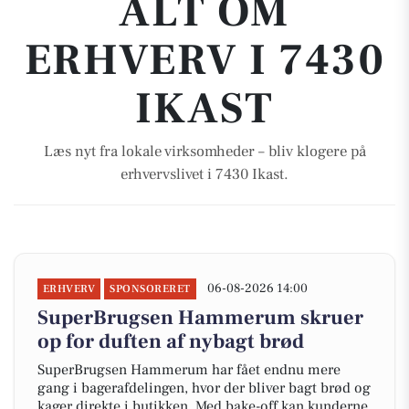
ALT OM
ERHVERV I 7430
IKAST
Læs nyt fra lokale virksomheder – bliv klogere på
erhvervslivet i 7430 Ikast.
06-08-2026 14:00
ERHVERV
SPONSORERET
SuperBrugsen Hammerum skruer
op for duften af nybagt brød
SuperBrugsen Hammerum har fået endnu mere
gang i bagerafdelingen, hvor der bliver bagt brød og
kager direkte i butikken. Med bake-off kan kunderne