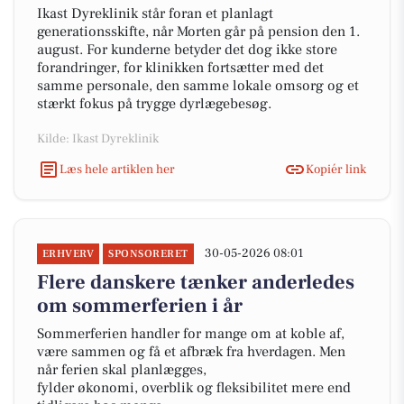
Ikast Dyreklinik står foran et planlagt
generationsskifte, når Morten går på pension den 1.
august. For kunderne betyder det dog ikke store
forandringer, for klinikken fortsætter med det
samme personale, den samme lokale omsorg og et
stærkt fokus på trygge dyrlægebesøg.
Kilde: Ikast Dyreklinik
Læs hele artiklen her
Kopiér link
30-05-2026 08:01
ERHVERV
SPONSORERET
Flere danskere tænker anderledes
om sommerferien i år
Sommerferien handler for mange om at koble af,
være sammen og få et afbræk fra hverdagen. Men
når ferien skal planlægges,
fylder økonomi, overblik og fleksibilitet mere end