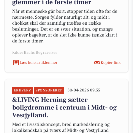
glemmer i de første timer
Når et menneske går bort, stopper tiden ofte for de
nærmeste. Sorgen fylder naturligt alt, og midt i
chokket skal der samtidig træffes en række
beslutninger. Det er en svær situation, og mange
oplever bagefter, at de slet ikke kunne tænke klart i
de første timer.
Kilde: Bachs Begravelser
Læs hele artiklen her
Kopiér link
30-04-2026 09:55
ERHVERV
SPONSORERET
&LIVING Herning sætter
boligdrømme i centrum i Midt- og
Vestjylland.
Med et livsstilskoncept, bred markedsføring og
lokalkendskab på tværs af Midt- og Vestjylland