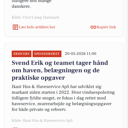
tidligere hos mange
danskere.
Kilde: First Camp Danmark
Læs hele artiklen her
Kopiér link
20-05-2026 11:00
ERHVERV
SPONSORERET
Svend Erik og teamet tager hånd
om haven, belægningen og de
praktiske opgaver
Ikast Hus & Haveservice ApS har udviklet sig
markant siden starten i 2022. Hvor vinduespolering
tidligere fyldte meget, er fokus i dag rettet mod
haveservice, murerarbejde og belægningsopgaver
for både private og erhverv.
Kilde: Ikast Hus & Haveservice ApS