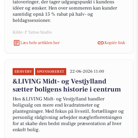
tatoveringer, der tager udgangspunkt i kundens
idéer og ønsker. Hen over sommeren kan kunder
samtidig opnå 15 % rabat på halv- og
heldagssessioner.
Kilde: P Tattoo Studio
Læs hele artiklen her
Kopiér link
22-06-2026 11:00
ERHVERV
SPONSORERET
&LIVING Midt- og Vestjylland
sætter boligens historie i centrum
Hos &LIVING Midt- og Vestjylland handler
boligsalg om mere end kvadratmeter og
plantegninger. Med fokus på livsstil, fortællinger og
personlig rådgivning arbejder mæglerforretningen
for at skabe den bedst mulige præsentation af hver
enkelt bolig.