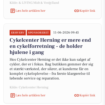
Kilde: & LIVING Midt & Vestjylland
Læs hele artiklen her
Kopiér link
11-06-2026 09:45
ERHVERV
SPONSORERET
Cykelcenter Herning er mere end
en cykelforretning - de holder
hjulene i gang
Hos Cykelcenter Herning er det ikke kun salget af
cykler, der er i fokus. Bag butikken gemmer der sig
et stærkt værksted, der sikrer, at kunderne får en
komplet cykeloplevelse – fra første klargørelse til
løbende service og reparation.
Kilde: Cykelcenter Herning
Læs hele artiklen her
Kopiér link