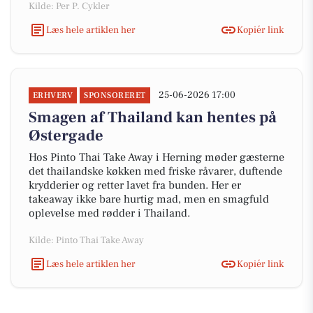
Kilde: Per P. Cykler
Læs hele artiklen her
Kopiér link
25-06-2026 17:00
ERHVERV
SPONSORERET
Smagen af Thailand kan hentes på
Østergade
Hos Pinto Thai Take Away i Herning møder gæsterne
det thailandske køkken med friske råvarer, duftende
krydderier og retter lavet fra bunden. Her er
takeaway ikke bare hurtig mad, men en smagfuld
oplevelse med rødder i Thailand.
Kilde: Pinto Thai Take Away
Læs hele artiklen her
Kopiér link