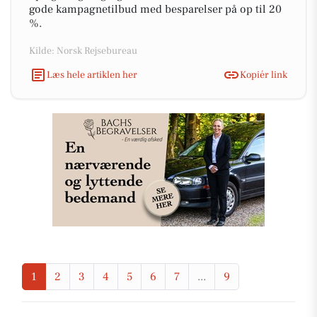
gode kampagnetilbud med besparelser på op til 20
%.
Kilde: Norsk Rejsebureau
Læs hele artiklen her
Kopiér link
1
2
3
4
5
6
7
...
9