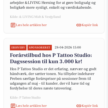
arbejder &LIVING Herning for at gøre boligsalg og
boligkøb mere synligt, enkelt og værdiskabende.
Kilde: & LIVING Midt & Vestjylland
Læs hele artiklen her
Kopiér link
28-04-2026 15:00
ERHVERV
SPONSORERET
Forårstilbud hos P Tattoo Studio:
Dagssession til kun 3.000 kr!
Hos P Tattoo Studio er det erfaring, nærvær og godt
håndværk, der sætter tonen. Nu tilbyder indehaver
Preben særlige forårspriser på sessioner frem til
udgangen af maj – til kunder, der vil have tid og
fordybelse til deres næste tatovering.
Kilde: P Tattoo Studio
Læs hele artiklen her
Kopiér link