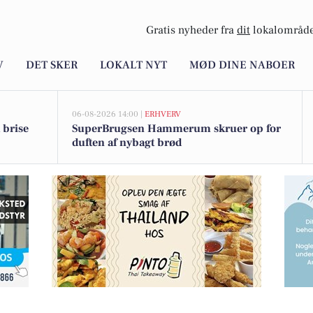
Gratis nyheder fra
dit
lokalområde
V
DET SKER
LOKALT NYT
MØD DINE NABOER
06-08-2026 14:00 |
ERHVERV
 brise
SuperBrugsen Hammerum skruer op for
duften af nybagt brød
ner trygt og værdigt gennem afskeden