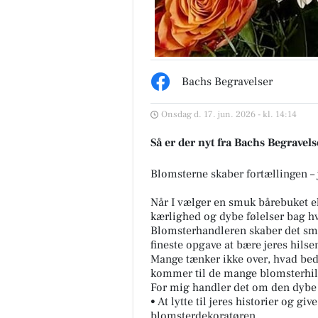
Bachs Begravelser
Bandhan Viborg
Onsdag d. 17. jun. 2026 - kl. 14:14
✨ Gør weekenden lidt mere
Så er der nyt fra Bachs Begravels
smagfuld hos Bandhan Viborg
Weekenden er lige om hjørnet
den perfekte anledning til at
Blomsterne skaber fortællingen – je
saml...
Når I vælger en smuk bårebuket e
Åbn opslaget
kærlighed og dybe følelser bag hve
Blomsterhandleren skaber det 
fineste opgave at bære jeres hils
Mange tænker ikke over, hvad bed
kommer til de mange blomsterhil
For mig handler det om den dybe r
• At lytte til jeres historier og gi
blomsterdekoratøren.