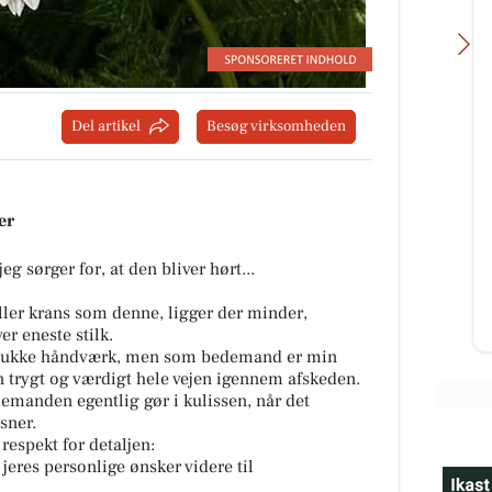
Del artikel
Besøg virksomheden
Ikast Dyreklinik ApS
Har i mon set Suzy? En af vores
er
 🍛🧡
meget trofaste patienter er ikke
 –
kommet hjem igen, som hun
plejer. Hun er ikke set hjemme
g sørger for, at den bliver hørt...
sid...
ller krans som denne, ligger der minder,
Åbn opslaget
r eneste stilk.
smukke håndværk, men som bedemand er min
en trygt og værdigt hele vejen igennem afskeden.
emanden egentlig gør i kulissen, når det
sner.
espekt for detaljen:
ve jeres personlige ønsker videre til