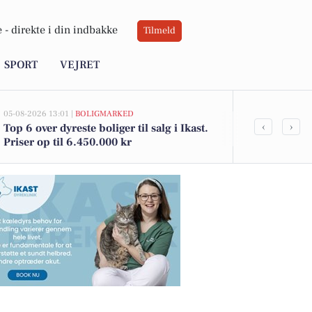
 -
direkte i din indbakke
Tilmeld
SPORT
VEJRET
05-08-2026 13:01 |
BOLIGMARKED
05-08-2026 09:01
‹
›
Top 6 over dyreste boliger til salg i Ikast.
Oplev en ma
Priser op til 6.450.000 kr
film- og kun