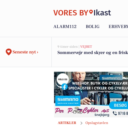
VORES BY
Ikast
ALARM112
BOLIG
ERHVER
9 timer siden |
VEJRET
Seneste nyt ›
Sommervejr med skyer og en frisk
Bachs Begravelser bærer blomsterhils
ARTIKLER
Opslagstavlen