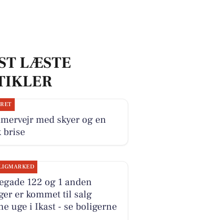
ST LÆSTE
TIKLER
JRET
mervejr med skyer og en
k brise
LIGMARKED
kegade 122 og 1 anden
ger er kommet til salg
e uge i Ikast - se boligerne