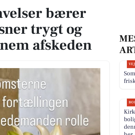
avelser bærer
sner trygt og
ME
nnem afskeden
AR
VE
Som
fris
BO
Kir
boli
denn
her.