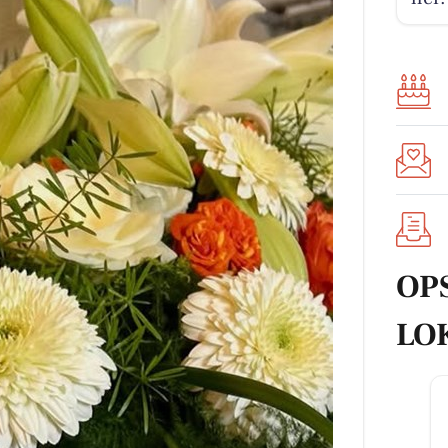
OP
LO