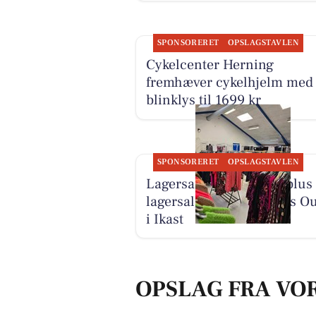
SPONSORERET
OPSLAGSTAVLEN
Cykelcenter Herning
fremhæver cykelhjelm med
blinklys til 1699 kr
SPONSORERET
OPSLAGSTAVLEN
Lagersalg.com holder plus 
lagersalg hos Damernes Ou
i Ikast
OPSLAG FRA VO