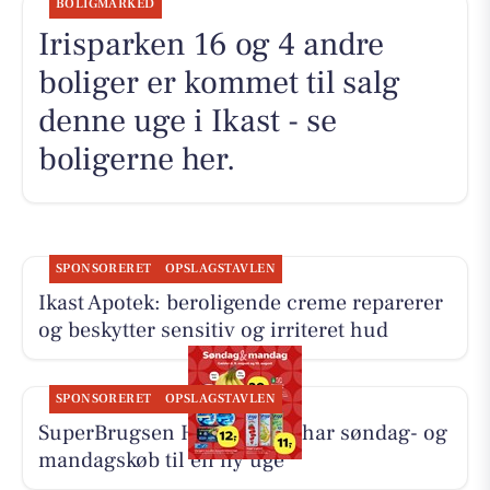
BOLIGMARKED
Irisparken 16 og 4 andre
boliger er kommet til salg
denne uge i Ikast - se
boligerne her.
SPONSORERET
OPSLAGSTAVLEN
Ikast Apotek: beroligende creme reparerer
og beskytter sensitiv og irriteret hud
SPONSORERET
OPSLAGSTAVLEN
SuperBrugsen Hammerum har søndag- og
mandagskøb til en ny uge