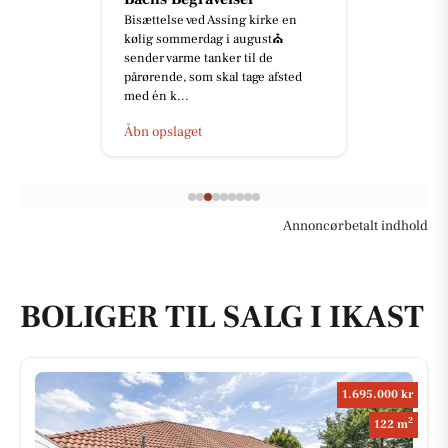
Bisættelse ved Assing kirke en
kølig sommerdag i august⛪️
sender varme tanker til de
pårørende, som skal tage afsted
med én k...
Åbn opslaget
Annoncørbetalt indhold
BOLIGER TIL SALG I IKAST
1.695.000 kr
2
122 m