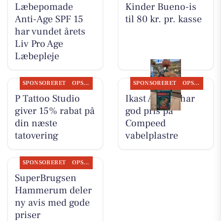
Læbepomade
Kinder Bueno-is
Anti-Age SPF 15
til 80 kr. pr. kasse
har vundet årets
Liv Pro Age
Læbepleje
SPONSORERET
OPSLAGSTAVLEN
SPONSORERET
OPSLAGSTAVLEN
P Tattoo Studio
Ikast Apotek har
giver 15% rabat på
god pris på
din næste
Compeed
tatovering
vabelplastre
SPONSORERET
OPSLAGSTAVLEN
SuperBrugsen
Hammerum deler
ny avis med gode
priser