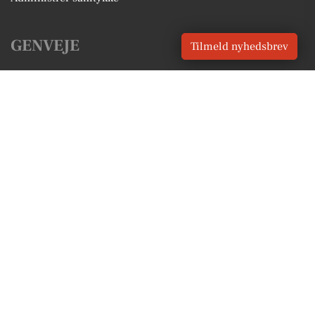
GENVEJE
Tilmeld nyhedsbrev
Seneste nyt fra Ikast
Vores lokale erhverv
Kalenderen for Ikast
Fakta om Ikast
Erhvervsartikler
Ikast-Brande Kommune
Få en gratis salgsvurdering
Sponsoreret indhold
Alt om Ikast