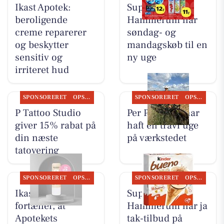
Ikast Apotek:
SuperBrugsen
beroligende
Hammerum har
creme reparerer
søndag- og
og beskytter
mandagskøb til en
sensitiv og
ny uge
irriteret hud
SPONSORERET
OPSLAGSTAVLEN
SPONSORERET
OPSLAGSTAVLEN
P Tattoo Studio
Per P. Cykler har
giver 15% rabat på
haft en travl uge
din næste
på værkstedet
tatovering
SPONSORERET
OPSLAGSTAVLEN
SPONSORERET
OPSLAGSTAVLEN
Ikast Apotek
SuperBrugsen
fortæller, at
Hammerum har ja
Apotekets
tak-tilbud på