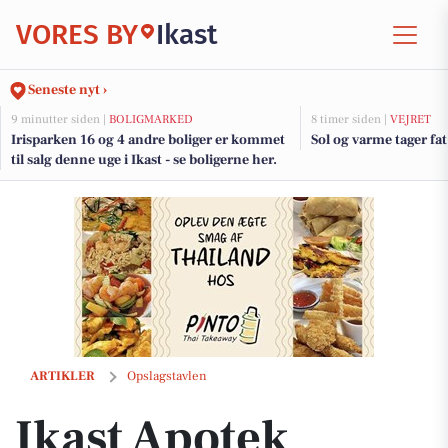
VORES BY
Ikast
Seneste nyt ›
9 minutter siden |
BOLIGMARKED
8 timer siden |
VEJRET
Irisparken 16 og 4 andre boliger er kommet
Sol og varme tager fat
til salg denne uge i Ikast - se boligerne her.
Ikast Apotek ønsker Stine og Frederikke tillykke som farmakonomer
ARTIKLER
Opslagstavlen
Ikast Apotek