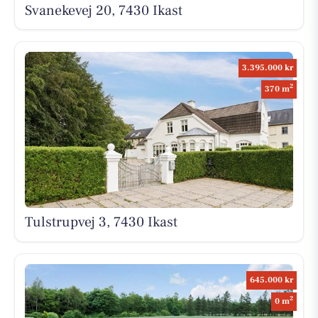
Svanekevej 20, 7430 Ikast
3.395.000 kr
2
370 m
Tulstrupvej 3, 7430 Ikast
645.000 kr
2
0 m