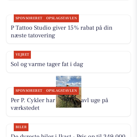
SPONSORERET
OPSLAGSTAVLEN
P Tattoo Studio giver 15% rabat på din
næste tatovering
VEJRET
Sol og varme tager fat i dag
SPONSORERET
OPSLAGSTAVLEN
Per P. Cykler har haft en travl uge på
værkstedet
BILER
De dyreste biler i Ikast - Pris op til 349.000