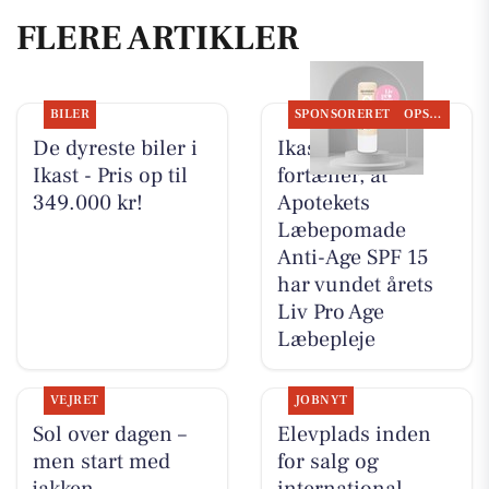
FLERE ARTIKLER
BILER
SPONSORERET
OPSLAGSTAVLEN
De dyreste biler i
Ikast Apotek
Ikast - Pris op til
fortæller, at
349.000 kr!
Apotekets
Læbepomade
Anti-Age SPF 15
har vundet årets
Liv Pro Age
Læbepleje
VEJRET
JOBNYT
Sol over dagen –
Elevplads inden
men start med
for salg og
jakken
international