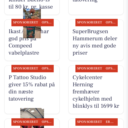
til 80 kr. pr. kasse
SPONSORERET
OPSLAGSTAVLEN
SPONSORERET
OPSLAGSTAVLEN
Ikast Apotek har
SuperBrugsen
god pris på
Hammerum deler
Compeed
ny avis med gode
vabelplastre
priser
SPONSORERET
OPSLAGSTAVLEN
SPONSORERET
OPSLAGSTAVLEN
P Tattoo Studio
Cykelcenter
giver 15% rabat på
Herning
din næste
fremhæver
tatovering
cykelhjelm med
blinklys til 1699 kr
SPONSORERET
OPSLAGSTAVLEN
SPONSORERET
ERHVERV