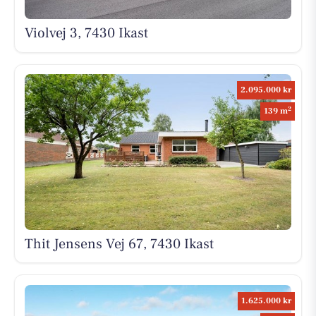
Violvej 3, 7430 Ikast
2.095.000 kr
2
139 m
Thit Jensens Vej 67, 7430 Ikast
1.625.000 kr