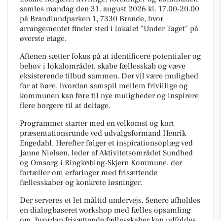
samles mandag den 31. august 2026 kl. 17.00-20.00
på Brandlundparken 1, 7330 Brande, hvor
arrangementet finder sted i lokalet "Under Taget" på
øverste etage.
Aftenen sætter fokus på at identificere potentialer og
behov i lokalområdet, skabe fællesskab og væve
eksisterende tilbud sammen. Der vil være mulighed
for at høre, hvordan samspil mellem frivillige og
kommunen kan føre til nye muligheder og inspirere
flere borgere til at deltage.
Programmet starter med en velkomst og kort
præsentationsrunde ved udvalgsformand Henrik
Engedahl. Herefter følger et inspirationsoplæg ved
Janne Nielsen, leder af Aktivitetsområdet Sundhed
og Omsorg i Ringkøbing-Skjern Kommune, der
fortæller om erfaringer med frisættende
fællesskaber og konkrete løsninger.
Der serveres et let måltid undervejs. Senere afholdes
en dialogbaseret workshop med fælles opsamling
om, hvordan frisættende fællesskaber kan udfoldes