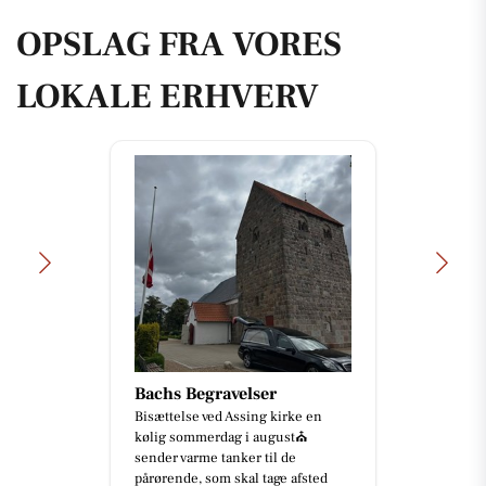
OPSLAG FRA VORES
LOKALE ERHVERV
Bachs Begravelser
Bisættelse ved Assing kirke en
kølig sommerdag i august⛪️
sender varme tanker til de
pårørende, som skal tage afsted