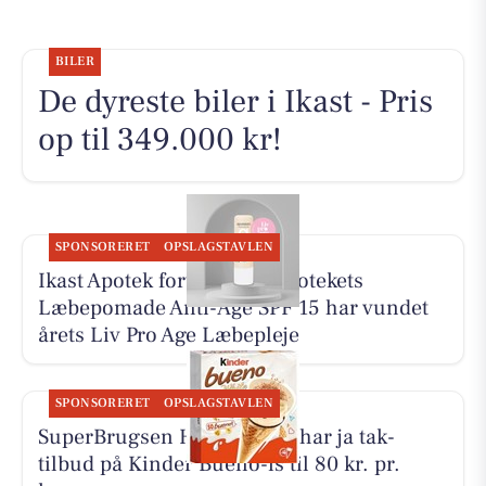
BILER
De dyreste biler i Ikast - Pris
op til 349.000 kr!
SPONSORERET
OPSLAGSTAVLEN
Ikast Apotek fortæller, at Apotekets
Læbepomade Anti-Age SPF 15 har vundet
årets Liv Pro Age Læbepleje
SPONSORERET
OPSLAGSTAVLEN
SuperBrugsen Hammerum har ja tak-
tilbud på Kinder Bueno-is til 80 kr. pr.