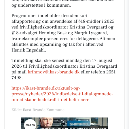
og understøttes i kommunen.
Programmet indeholder desuden kort
afrapportering om anvendelse af §18-midler i 2025
ved frivillighedskoordinator Kristina Overgaard og
§18-udvalget Henning Busk og Margit Lysgaard,
hvor eksempler præsenteres for deltagerne. Aftenen
afsluttes med opsamling og tak for i aften ved
Henrik Engedahl.
Tilmelding skal ske senest mandag den 17. august
2026 til Frivillighedskoordinator Kristina Overgaard
på mail
krihmov@ikast-brande.dk
eller telefon 2551
7498.
https://ikast-brande.dk/aktuelt-og-
presse/nyheder/2026/indbydelse-til-dialogmoede-
om-at-skabe-hedekraft-i-det-helt-naere
Kilde: Ikast-Brande Kommune