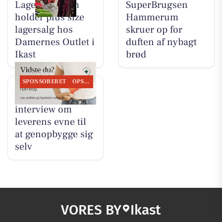
Lagersalg.com
SuperBrugsen
holder plus size
Hammerum
lagersalg hos
skruer op for
Damernes Outlet i
duften af nybagt
Ikast
brød
SPONSORERET
OPSLAGSTAVLEN
Ikast Apotek deler
interview om
leverens evne til
at genopbygge sig
selv
VORES BY
Ikast