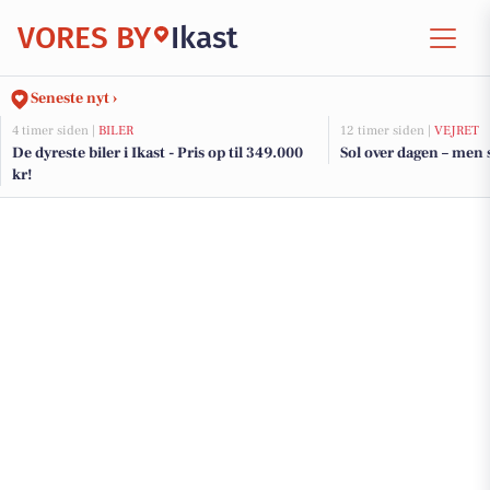
VORES BY
Ikast
Seneste nyt ›
4 timer siden |
BILER
12 timer siden |
VEJRET
De dyreste biler i Ikast - Pris op til 349.000
Sol over dagen – men 
kr!