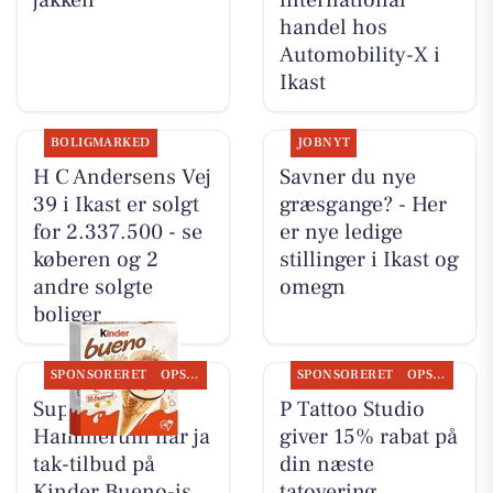
handel hos
Automobility-X i
Ikast
BOLIGMARKED
JOBNYT
H C Andersens Vej
Savner du nye
39 i Ikast er solgt
græsgange? - Her
for 2.337.500 - se
er nye ledige
køberen og 2
stillinger i Ikast og
andre solgte
omegn
boliger
SPONSORERET
OPSLAGSTAVLEN
SPONSORERET
OPSLAGSTAVLEN
SuperBrugsen
P Tattoo Studio
Hammerum har ja
giver 15% rabat på
tak-tilbud på
din næste
Kinder Bueno-is
tatovering