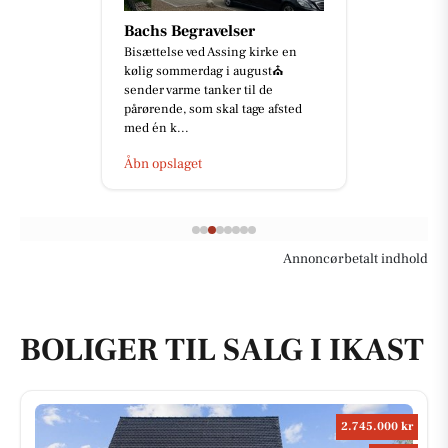
Bachs Begravelser
Bisættelse ved Assing kirke en
kølig sommerdag i august⛪️
sender varme tanker til de
pårørende, som skal tage afsted
med én k...
Åbn opslaget
Annoncørbetalt indhold
BOLIGER TIL SALG I IKAST
2.745.000 kr