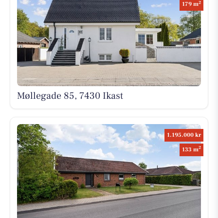
2
179 m
Møllegade 85, 7430 Ikast
1.195.000 kr
2
133 m