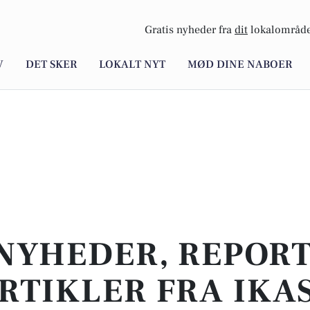
Gratis nyheder fra
dit
lokalområde
V
DET SKER
LOKALT NYT
MØD DINE NABOER
NYHEDER, REPOR
RTIKLER FRA IKA