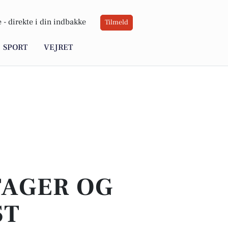
 -
direkte i din indbakke
Tilmeld
SPORT
VEJRET
TAGER OG
ST