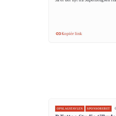
Så er der nyt fra SuperBrugsen
Kopiér link
OPSLAGSTAVLEN
SPONSORERET