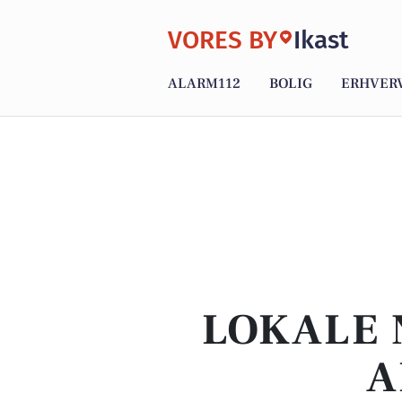
VORES BY
Ikast
ALARM112
BOLIG
ERHVER
LOKALE 
A