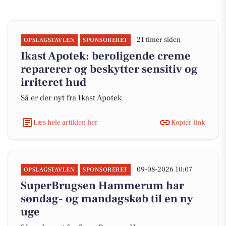
21 timer siden
OPSLAGSTAVLEN
SPONSORERET
Ikast Apotek: beroligende creme
reparerer og beskytter sensitiv og
irriteret hud
Så er der nyt fra Ikast Apotek
Læs hele artiklen her
Kopiér link
09-08-2026 10:07
OPSLAGSTAVLEN
SPONSORERET
SuperBrugsen Hammerum har
søndag- og mandagskøb til en ny
uge