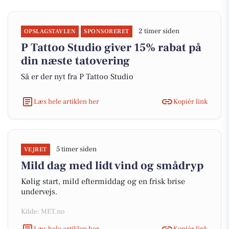
2 timer siden
OPSLAGSTAVLEN
SPONSORERET
P Tattoo Studio giver 15% rabat på
din næste tatovering
Så er der nyt fra P Tattoo Studio
Læs hele artiklen her
Kopiér link
5 timer siden
VEJRET
Mild dag med lidt vind og smådryp
Kølig start, mild eftermiddag og en frisk brise
undervejs.
Kilde: MET.no
Læs hele artiklen her
Kopiér link