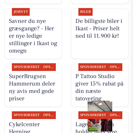
JOBNYT
BILER
Savner du nye
De billigste biler i
græsgange? - Her
Ikast - Priser helt
er nye ledige
ned til 11.900 kr!
stillinger i Ikast og
omegn
SPONSORERET
OPSLAGSTAVLEN
SPONSORERET
OPSLAGSTAVLEN
SuperBrugsen
P Tattoo Studio
Hammerum deler
giver 15% rabat på
ny avis med gode
din næste
priser
tatovering
SPONSORERET
OPSLAGSTAVLEN
SPONSORERET
OPSLAGSTAVLEN
Cykelcenter
Lagersalg.com
Herning
holder plus size