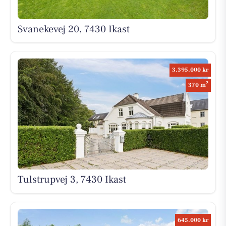
Svanekevej 20, 7430 Ikast
3.395.000 kr
2
370 m
Tulstrupvej 3, 7430 Ikast
645.000 kr