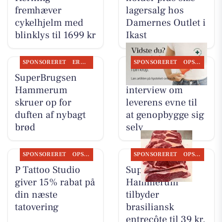
fremhæver
lagersalg hos
cykelhjelm med
Damernes Outlet i
blinklys til 1699 kr
Ikast
SPONSORERET
ERHVERV
SPONSORERET
OPSLAGSTAVLEN
SuperBrugsen
Ikast Apotek deler
Hammerum
interview om
skruer op for
leverens evne til
duften af nybagt
at genopbygge sig
brød
selv
SPONSORERET
OPSLAGSTAVLEN
SPONSORERET
OPSLAGSTAVLEN
P Tattoo Studio
SuperBrugsen
giver 15% rabat på
Hammerum
din næste
tilbyder
tatovering
brasiliansk
entrecôte til 39 kr.