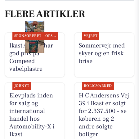
FLERE ARTIKLER
SPONSORERET
OPSLAGSTAVLEN
VEJRET
Ikast Apotek har
Sommervejr med
god pris på
skyer og en frisk
Compeed
brise
vabelplastre
JOBNYT
BOLIGMARKED
Elevplads inden
H C Andersens Vej
for salg og
39 i Ikast er solgt
international
for 2.337.500 - se
handel hos
køberen og 2
Automobility-X i
andre solgte
Ikast
boliger