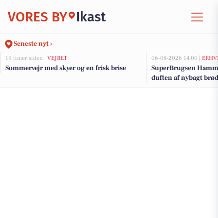
VORES BY
Ikast
Seneste nyt ›
19 timer siden |
VEJRET
06-08-2026 14:00 |
ERHV
Sommervejr med skyer og en frisk brise
SuperBrugsen Hamme
duften af nybagt brø