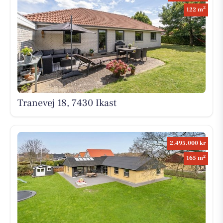
2
122 m
Tranevej 18, 7430 Ikast
2.495.000 kr
2
165 m