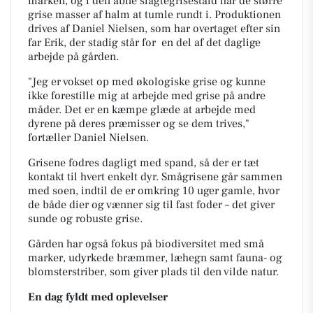
marken, og i den åbne slagtegrisestald har de større
grise masser af halm at tumle rundt i. Produktionen
drives af Daniel Nielsen, som har overtaget efter sin
far Erik, der stadig står for
en del af det daglige
arbejde på gården.
"Jeg er vokset op med økologiske grise og kunne
ikke forestille mig at arbejde med grise på andre
måder. Det er en kæmpe glæde at arbejde med
dyrene på deres præmisser og se dem trives,"
fortæller Daniel Nielsen.
Grisene fodres dagligt med spand, så der er tæt
kontakt til hvert enkelt dyr. Smågrisene går sammen
med soen, indtil de er omkring 10 uger gamle, hvor
de både dier og vænner sig til fast foder – det giver
sunde og robuste grise.
Gården har også fokus på biodiversitet med små
marker, udyrkede bræmmer, læhegn samt fauna- og
blomsterstriber, som giver plads til den vilde natur.
En dag fyldt med oplevelser