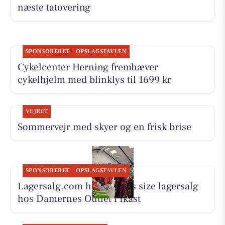
næste tatovering
SPONSORERET
OPSLAGSTAVLEN
Cykelcenter Herning fremhæver
cykelhjelm med blinklys til 1699 kr
VEJRET
Sommervejr med skyer og en frisk brise
SPONSORERET
OPSLAGSTAVLEN
Lagersalg.com holder plus size lagersalg
hos Damernes Outlet i Ikast