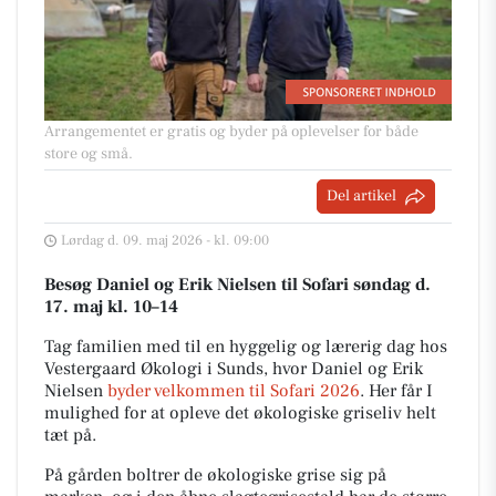
Arrangementet er gratis og byder på oplevelser for både
store og små.
Del artikel
Lørdag d. 09. maj 2026 - kl. 09:00
Besøg Daniel og Erik Nielsen til Sofari søndag d.
17. maj kl. 10–14
Tag familien med til en hyggelig og lærerig dag hos
Vestergaard Økologi i Sunds, hvor Daniel og Erik
Nielsen
byder velkommen til Sofari 2026
. Her får I
mulighed for at opleve det økologiske griseliv helt
tæt på.
På gården boltrer de økologiske grise sig på