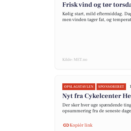
Frisk vind og tør tors
Kølig start, mild eftermiddag. D
men vinden tager fat, og temperatu
Kilde: MET.no
OPSLAGSTAVLEN
SPONSORERET
Nyt fra Cykelcenter H
Der sker hver uge spændende ting 
opsummering fra de seneste dag
Kopiér link