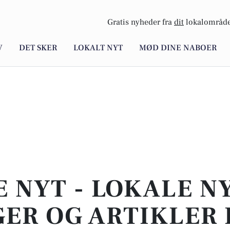
Gratis nyheder fra
dit
lokalområde
V
DET SKER
LOKALT NYT
MØD DINE NABOER
E NYT - LOKALE N
ER OG ARTIKLER 