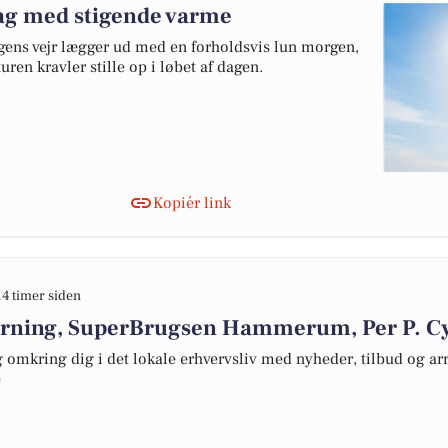
dag med stigende varme
agens vejr lægger ud med en forholdsvis lun morgen,
ren kravler stille op i løbet af dagen.
Kopiér link
14 timer siden
erning, SuperBrugsen Hammerum, Per P. Cy
omkring dig i det lokale erhvervsliv med nyheder, tilbud og arr
e