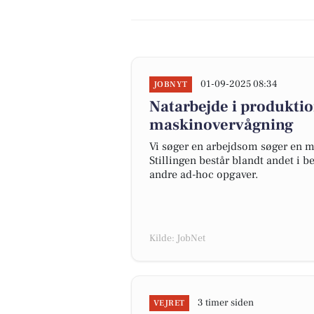
01-09-2025 08:34
JOBNYT
Natarbejde i produkti
maskinovervågning
Vi søger en arbejdsom søger en me
Stillingen består blandt andet i 
andre ad-hoc opgaver.
Kilde: JobNet
3 timer siden
VEJRET