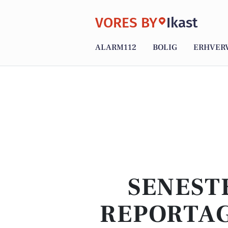
VORES BY
Ikast
ALARM112
BOLIG
ERHVER
SENEST
REPORTAG