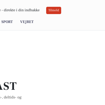
 -
direkte i din indbakke
Tilmeld
SPORT
VEJRET
AST
-, deltids- og