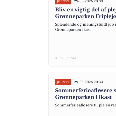
29-05-2026 20:33
JOBNYT
Bliv en vigtig del af p
Grønneparken Friplej
Spændende og meningsfuldt job s
Grønneparken Ikast
Kilde: JobNet
29-05-2026 20:33
JOBNYT
Sommerferieafløsere sø
Grønneparken i Ikast
Sommerferieafløsere til plejen v