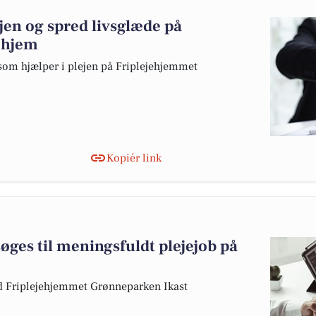
lejen og spred livsglæde på
ehjem
om hjælper i plejen på Friplejehjemmet
Kopiér link
ges til meningsfuldt plejejob på
ed Friplejehjemmet Grønneparken Ikast