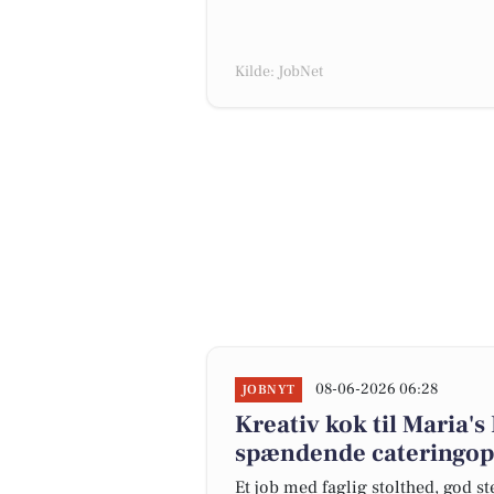
Kilde: JobNet
08-06-2026 06:28
JOBNYT
Kreativ kok til Maria's
spændende cateringop
Et job med faglig stolthed, god 