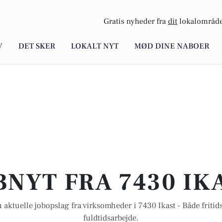
Gratis nyheder fra
dit
lokalområde
V
DET SKER
LOKALT NYT
MØD DINE NABOER
BNYT FRA 7430 IK
 aktuelle jobopslag fra virksomheder i 7430 Ikast - Både fritids
fuldtidsarbejde.