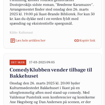
Flemming Kloster Poulsen genfortæller
Dostojevskijs sidste roman, "Brødrene Karamazov".
Arrangementet finder sted onsdag den 26. marts
2025 kl. 19:00 på Ikast-Brande Bibliotek. For kun 50
kr. kan du dykke ned i en verden fyldt med
spænding og eksistentielle spørgsmål.
Kilde: Kultunaut
Læs hele artiklen her
Kopiér link
17-03-2025 09:05
DET SKER
ComedyKlubben vender tilbage til
Bakkehuset
Onsdag den 26. marts 2025 kl. 20:00 byder
Kulturmødestedet Bakkehuset i Ikast på en
uforglemmelig aften med stand-up comedy. Med
Valdemar Pustelnik som konferencier og komikerne
Ane Høgsberg og Dan Andersen på scenen, er der