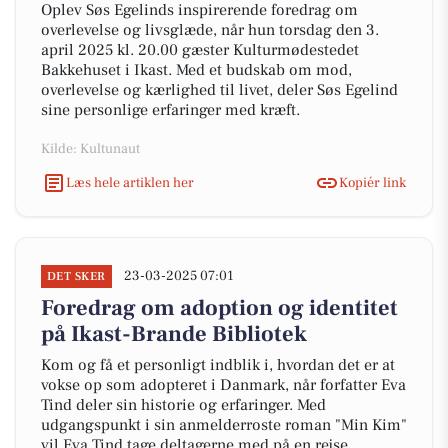
Oplev Søs Egelinds inspirerende foredrag om
overlevelse og livsglæde, når hun torsdag den 3.
april 2025 kl. 20.00 gæster Kulturmødestedet
Bakkehuset i Ikast. Med et budskab om mod,
overlevelse og kærlighed til livet, deler Søs Egelind
sine personlige erfaringer med kræft.
Kilde: Kultunaut
Læs hele artiklen her
Kopiér link
23-03-2025 07:01
DET SKER
Foredrag om adoption og identitet
på Ikast-Brande Bibliotek
Kom og få et personligt indblik i, hvordan det er at
vokse op som adopteret i Danmark, når forfatter Eva
Tind deler sin historie og erfaringer. Med
udgangspunkt i sin anmelderroste roman "Min Kim"
vil Eva Tind tage deltagerne med på en rejse