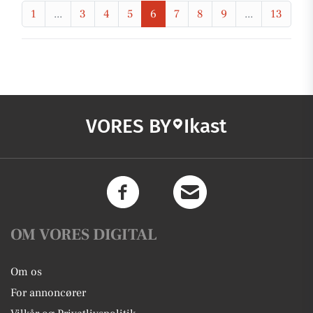
1
...
3
4
5
6
7
8
9
...
13
VORES BY
Ikast
OM VORES DIGITAL
Om os
For annoncører