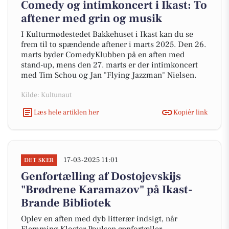
Comedy og intimkoncert i Ikast: To
aftener med grin og musik
I Kulturmødestedet Bakkehuset i Ikast kan du se
frem til to spændende aftener i marts 2025. Den 26.
marts byder ComedyKlubben på en aften med
stand-up, mens den 27. marts er der intimkoncert
med Tim Schou og Jan "Flying Jazzman" Nielsen.
Kilde: Kultunaut
Læs hele artiklen her
Kopiér link
17-03-2025 11:01
DET SKER
Genfortælling af Dostojevskijs
"Brødrene Karamazov" på Ikast-
Brande Bibliotek
Oplev en aften med dyb litterær indsigt, når