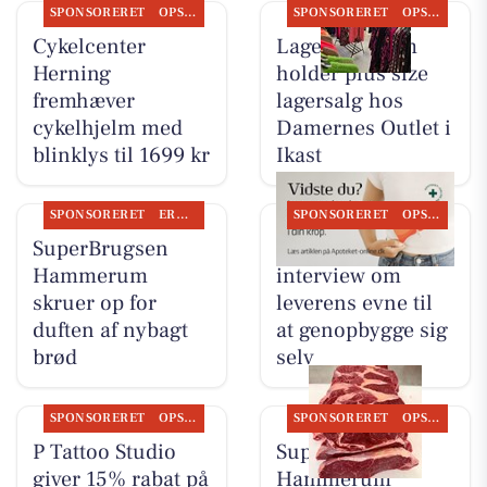
SPONSORERET
OPSLAGSTAVLEN
SPONSORERET
OPSLAGSTAVLEN
Cykelcenter
Lagersalg.com
Herning
holder plus size
fremhæver
lagersalg hos
cykelhjelm med
Damernes Outlet i
blinklys til 1699 kr
Ikast
SPONSORERET
ERHVERV
SPONSORERET
OPSLAGSTAVLEN
SuperBrugsen
Ikast Apotek deler
Hammerum
interview om
skruer op for
leverens evne til
duften af nybagt
at genopbygge sig
brød
selv
SPONSORERET
OPSLAGSTAVLEN
SPONSORERET
OPSLAGSTAVLEN
P Tattoo Studio
SuperBrugsen
giver 15% rabat på
Hammerum