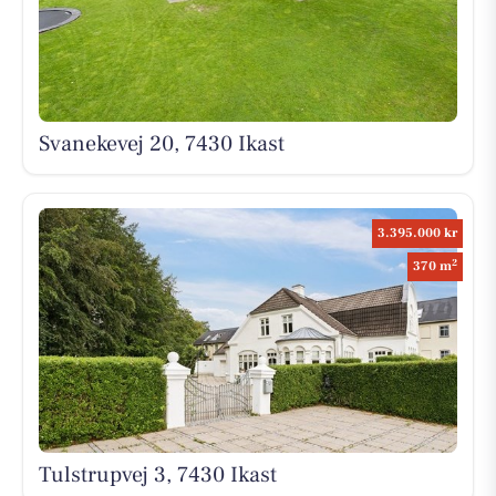
Svanekevej 20, 7430 Ikast
3.395.000 kr
2
370 m
Tulstrupvej 3, 7430 Ikast