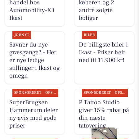
handel hos
køberen og 2
Automobility-X i
andre solgte
Ikast
boliger
JOBNYT
BILER
Savner du nye
De billigste biler i
græsgange? - Her
Ikast - Priser helt
er nye ledige
ned til 11.900 kr!
stillinger i Ikast og
omegn
SPONSORERET
OPSLAGSTAVLEN
SPONSORERET
OPSLAGSTAVLEN
SuperBrugsen
P Tattoo Studio
Hammerum deler
giver 15% rabat på
ny avis med gode
din næste
priser
tatovering