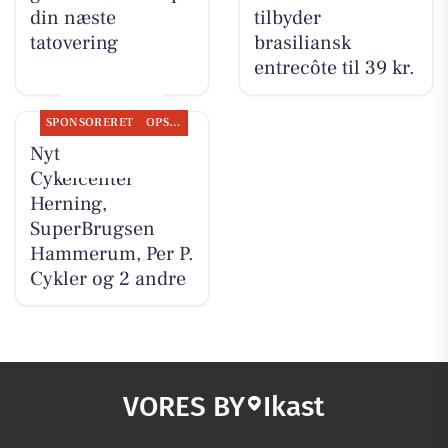
din næste
tilbyder
tatovering
brasiliansk
entrecôte til 39 kr.
SPONSORERET
OPSLAGSTAVLEN
Nyt fra
Cykelcenter
Herning,
SuperBrugsen
Hammerum, Per P.
Cykler og 2 andre
VORES BY
Ikast