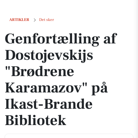
Genfortælling af Dostojevskijs "Brødrene Karamazov" på Ikast-Brande
ARTIKLER
Det sker
Genfortælling af
Dostojevskijs
"Brødrene
Karamazov" på
Ikast-Brande
Bibliotek