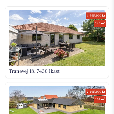
1.695.000 kr
2
122 m
Tranevej 18, 7430 Ikast
2.495.000 kr
2
165 m