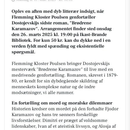
Oplev en aften med dyb litterær indsigt, når
Flemming Kloster Poulsen genfortæller
Dostojevskijs sidste roman, "Brødrene
Karamazov". Arrangementet finder sted onsdag
den 26. marts 2025 kl. 19:00 på Ikast-Brande
Bibliotek. For kun 50 kr. kan du dykke ned i en
verden fyldt med spænding og eksistentielle
spørgsmål.
Flemming Kloster Poulsen bringer Dostojevskijs
mesterværk "Brødrene Karamazov" til live med en
medrivende genfortælling. Romanen, skrevet i 1879-
80, er kendt for sin dybdegående skildring af
menneskets komplekse natur og de indre
modsætninger, vi alle rummer.
En fortælling om mord og moralske dilemmaer
Historien kredser om mordet på den forhadte Fjodor
Karamazov og hans tre sønners forskellige
livsforståelser. Dimitri er præget af voldsomme
lidenskaber, Ivan af et ateistisk livssyn, og Alosja af