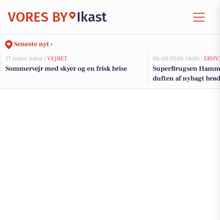
VORES BY
Ikast
Seneste nyt ›
17 timer siden |
VEJRET
06-08-2026 14:00 |
ERHV
Sommervejr med skyer og en frisk brise
SuperBrugsen Hamme
duften af nybagt brø