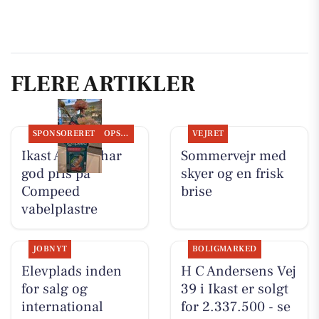
FLERE ARTIKLER
SPONSORERET
OPSLAGSTAVLEN
VEJRET
Ikast Apotek har
Sommervejr med
god pris på
skyer og en frisk
Compeed
brise
vabelplastre
JOBNYT
BOLIGMARKED
Elevplads inden
H C Andersens Vej
for salg og
39 i Ikast er solgt
international
for 2.337.500 - se