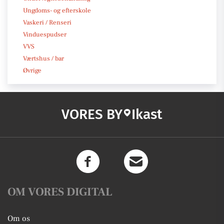
Ungdoms- og efterskole
Vaskeri / Renseri
Vinduespudser
VVS
Værtshus / bar
Øvrige
VORES BY
Ikast
OM VORES DIGITAL
Om os