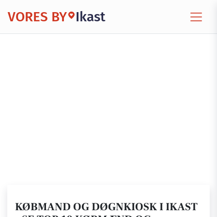
VORES BY
Ikast
KØBMAND OG DØGNKIOSK I IKAST