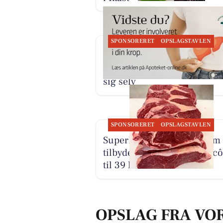
SPONSORERET
OPSLAGSTAVLEN
Ikast Apotek deler intervie
leverens evne til at genopb
sig selv
SPONSORERET
OPSLAGSTAVLEN
SuperBrugsen Hammerum
tilbyder brasiliansk entrecô
til 39 kr.
OPSLAG FRA VO