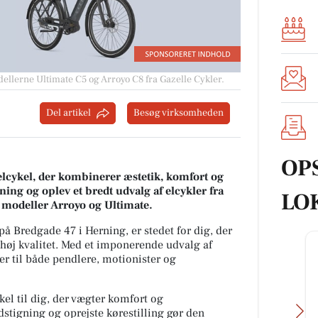
ellerne Ultimate C5 og Arroyo C8 fra Gazelle Cykler.
Del artikel
Besøg virksomheden
OP
selcykel, der kombinerer æstetik, komfort og
ng og oplev et bredt udvalg af elcykler fra
LO
 modeller Arroyo og Ultimate.
å Bredgade 47 i Herning, er stedet for dig, der
f høj kvalitet. Med et imponerende udvalg af
er til både pendlere, motionister og
kel til dig, der vægter komfort og
dstigning og oprejste kørestilling gør den