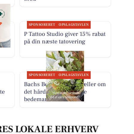
SPONSORERET
OPSLAGSTAVLEN
w om
P Tattoo Studio giver 15% rabat
ygge
på din næste tatovering
SPONSORERET
OPSLAGSTAVLEN
Bachs Begravelser fortæller om
te
det hårdeste ved at være
bedemand
RES LOKALE ERHVERV