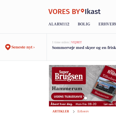
VORES BY
Ikast
ALARM112
BOLIG
ERHVER
1 time siden |
VEJRET
Seneste nyt ›
Sommervejr med skyer og en frisk
Gazelle Arroyo og Ultimate: Elcykler i
ARTIKLER
Erhverv