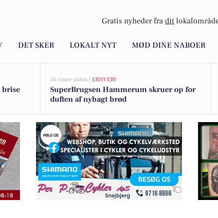
Gratis nyheder fra
dit
lokalområde
V
DET SKER
LOKALT NYT
MØD DINE NABOER
16 timer siden |
ERHVERV
 brise
SuperBrugsen Hammerum skruer op for
duften af nybagt brød
 topklasse hos Cykelcenter Herning