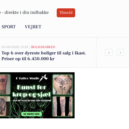
 -
direkte i din indbakke
Tilmeld
SPORT
VEJRET
05-08-2026 13:01 |
BOLIGMARKED
05-08-2026 09:01
‹
›
Top 6 over dyreste boliger til salg i Ikast.
Oplev en ma
Priser op til 6.450.000 kr
film- og kun