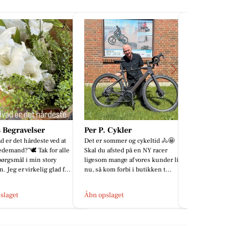
. Cykler
P Tattoo Studio
SuperBr
sommer og cykeltid 🚴🤩
Hey venner nu er sommeren skudt
𝐃𝐞𝐭𝐭𝐞 𝐓𝐢𝐥𝐛𝐮𝐝
 afsted på en NY racer
i gang🌞 Så skal vi ikke sammen,
🤤🤤🤤🤤🤤
 mange af vores kunder lige
starte ferien med nyt blæk?🫟 Du
STJERNESKU
kom forbi i butikken t...
kommer med dit ønske, og ...
🤤🤤 Vi laver 
slaget
Åbn opslaget
Åbn opslage