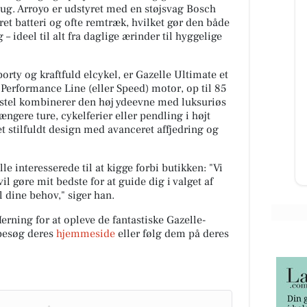
rug. Arroyo er udstyret med en støjsvag Bosch
ret batteri og ofte remtræk, hvilket gør den både
– ideel til alt fra daglige ærinder til hyggelige
porty og kraftfuld elcykel, er Gazelle Ultimate et
Din Hundespecialist
 Performance Line (eller Speed) motor, op til 85
s
HUNDENES BUTIK &
stel kombinerer den høj ydeevne med luksuriøs
ke
SUNDHEDSPLEJE & FODER
ængere ture, cykelferier eller pendling i højt
Uddannet hundefrisør og sikker
t stilfuldt design med avanceret affjedring og
e
behandling. Hundenes bedste
sundhedsklinik. Det sikre ...
le interesserede til at kigge forbi butikken:
"Vi
Åbn opslaget
l gøre mit bedste for at guide dig i valget af
l dine behov," siger han.
erning for at opleve de fantastiske Gazelle-
besøg deres
hjemmeside
eller følg dem på deres