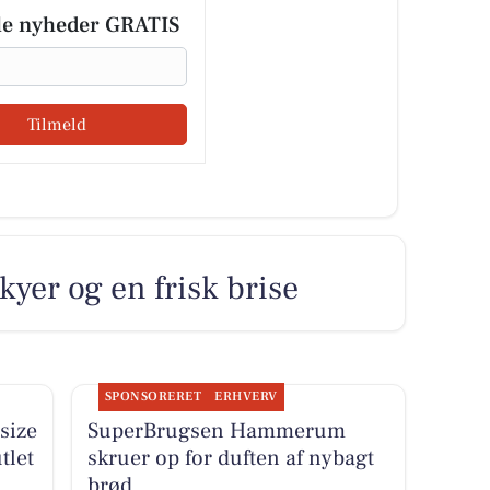
le nyheder GRATIS
Tilmeld
yer og en frisk brise
SPONSORERET
ERHVERV
size
SuperBrugsen Hammerum
tlet
skruer op for duften af nybagt
brød