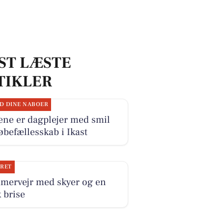
ST LÆSTE
TIKLER
D DINE NABOER
ene er dagplejer med smil
øbefællesskab i Ikast
JRET
mervejr med skyer og en
k brise