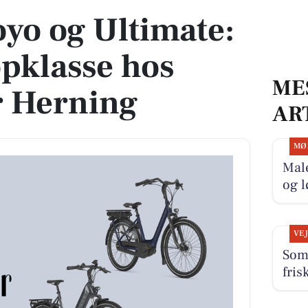
oyo og Ultimate:
opklasse hos
ME
r Herning
AR
MØ
Mal
og l
VE
Som
fris