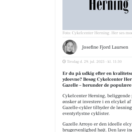
Foto: Cykelcenter Herning
.
Her ses mod
Josefine Fjord Laursen
Tirsdag d. 29. jul. 2025 - kl. 11:30
Er du på udkig efter en kvalitet
ydeevne? Besøg Cykelcenter Herni
Gazelle – herunder de populære
Cykelcenter Herning, beliggende p
ønsker at investere i en elcykel a
Gazelle-cykler tilbyder de løsning
eventyrlystne cyklister.
Gazelle Arroyo er den ideelle elcy
brugervenlighed højt. Den lave in