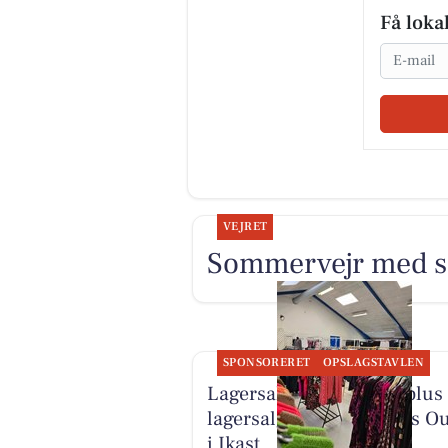
Få loka
Email
VEJRET
Sommervejr med sk
SPONSORERET
OPSLAGSTAVLEN
Lagersalg.com holder plus 
lagersalg hos Damernes Ou
i Ikast