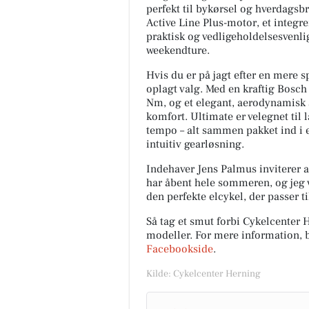
perfekt til bykørsel og hverdagsb
Active Line Plus-motor, et integre
praktisk og vedligeholdelsesvenlig 
weekendture.
Hvis du er på jagt efter en mere s
Ikast Dyreklinik ApS
oplagt valg. Med en kraftig Bosch
Har i mon set Suzy? En af vore
Nm, og et elegant, aerodynamisk 
meget trofaste patienter er ik
komfort. Ultimate er velegnet til l
kommet hjem igen, som hun
tempo – alt sammen pakket ind i e
plejer. Hun er ikke set hjemm
intuitiv gearløsning.
sid...
Indehaver Jens Palmus inviterer al
Åbn opslaget
har åbent hele sommeren, og jeg vi
den perfekte elcykel, der passer ti
Så tag et smut forbi Cykelcenter H
modeller.
For mere information, 
Facebookside
.
Kilde: Cykelcenter Herning