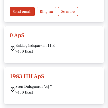
velplejet året rundt.
Send email
Ring nu
Se mere
0 ApS
Bakkegårdsparken 11 E
7430 Ikast
1983 HH ApS
Sven Dalsgaards Vej 7
7430 Ikast