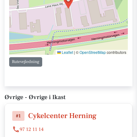
Leaflet
|
©
OpenStreetMap
contributors
Rutevejledning
Øvrige - Øvrige i Ikast
Cykelcenter Herning
#1
97 12 11 14