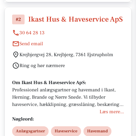
Ikast Hus & Haveservice ApS
#2
30 64 28 13
Send email
Krejbjergvej 28, Krejbjerg, 7361 Ejstrupholm
Ring og hør nærmere
Om Ikast Hus & Haveservice ApS:
Professionel anlægsgartner og havemand i Ikast,
Herning, Brande og Nørre Snede. Vi tilbyder
haveservice, hækklipning, græsslåning, beskæring
af træer og buske, stubfræsning, rensning af
Læs mere...
tagrender samt haveanlæg til private og erhverv.
Nøgleord:
Med 10 års erfaring leverer vi kvalitetsarbejde og
Anlægsgartner
Haveservice
Havemand
skræddersyede løsninger, der holder din have flot og