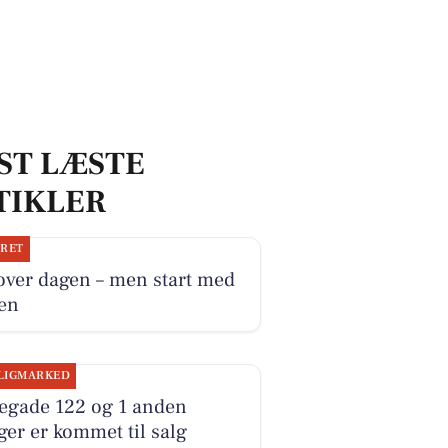
ST LÆSTE
TIKLER
JRET
over dagen – men start med
ken
LIGMARKED
kegade 122 og 1 anden
ger er kommet til salg