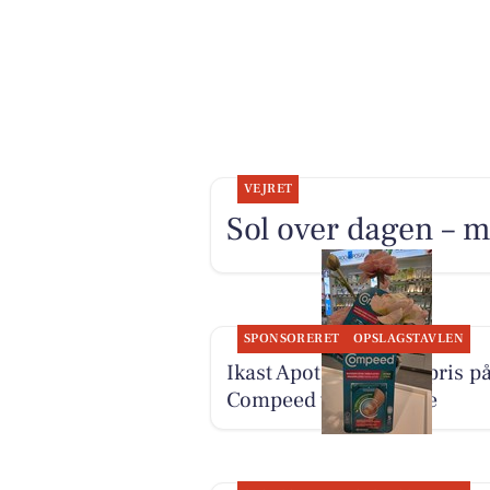
VEJRET
Sol over dagen – m
SPONSORERET
OPSLAGSTAVLEN
Ikast Apotek har god pris p
Compeed vabelplastre