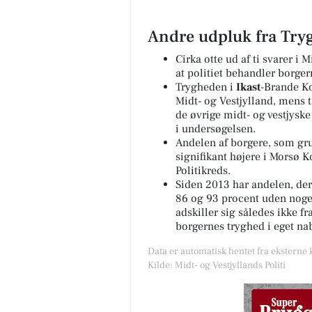
Andre udpluk fra Tr
Cirka otte ud af ti svarer i M
at politiet behandler borge
Trygheden i
Ikast
-Brande K
Midt- og Vestjylland, mens t
de øvrige midt- og vestjysk
i undersøgelsen.
Andelen af borgere, som gru
signifikant højere i Morsø 
Politikreds.
Siden 2013 har andelen, der 
86 og 93 procent uden noge
adskiller sig således ikke fr
borgernes tryghed i eget nab
Data er automatisk hentet fra eksterne k
Kilde: Midt- og Vestjyllands Politi