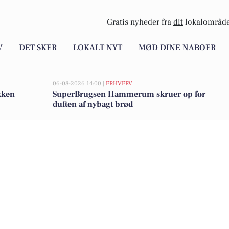
Gratis nyheder fra
dit
lokalområde
V
DET SKER
LOKALT NYT
MØD DINE NABOER
06-08-2026 14:00 |
ERHVERV
kken
SuperBrugsen Hammerum skruer op for
duften af nybagt brød