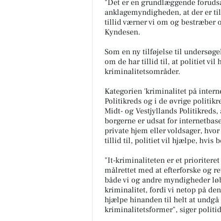
"Det er en grundlæggende forudsæt
anklagemyndigheden, at der er tilli
tillid værner vi om og bestræber os
Kyndesen.
Som en ny tilføjelse til undersøg
om de har tillid til, at politiet v
kriminalitetsområder.
Kategorien 'kriminalitet på interne
Politikreds og i de øvrige politik
Midt- og Vestjyllands Politikreds, at
borgerne er udsat for internetbase
private hjem eller voldsager, hvor
tillid til, politiet vil hjælpe, hvis
"It-kriminaliteten er et prioriter
målrettet med at efterforske og r
både vi og andre myndigheder løb
kriminalitet, fordi vi netop på de
hjælpe hinanden til helt at undgå 
kriminalitetsformer", siger politi