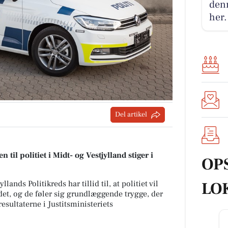
denn
her.
Del artikel
n til politiet i Midt- og Vestjylland stiger i
OP
LO
llands Politikreds har tillid til, at politiet vil
det, og de føler sig grundlæggende trygge, der
esultaterne i Justitsministeriets