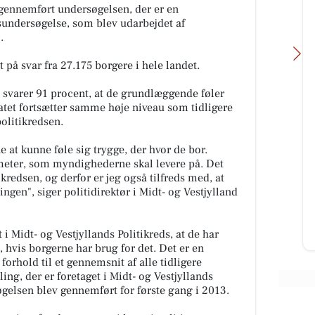
 gennemført undersøgelsen, der er en
dsundersøgelse, som blev udarbejdet af
.
på svar fra 27.175 borgere i hele landet.
s svarer 91 procent, at de grundlæggende føler
tatet fortsætter samme høje niveau som tidligere
olitikredsen.
Ikast Dyreklinik ApS
e at kunne føle sig trygge, der hvor de bor.
Har i mon set Suzy? En af vores
ameter, som myndighederne skal levere på. Det
 🍛🧡
meget trofaste patienter er ikke
tikredsen, og derfor er jeg også tilfreds med, at
 –
kommet hjem igen, som hun
ingen", siger politidirektør i Midt- og Vestjylland
plejer. Hun er ikke set hjemme
sid...
Åbn opslaget
i Midt- og Vestjyllands Politikreds, at de har
em, hvis borgerne har brug for det. Det er en
i forhold til et gennemsnit af alle tidligere
ing, der er foretaget i Midt- og Vestjyllands
gelsen blev gennemført for første gang i 2013.