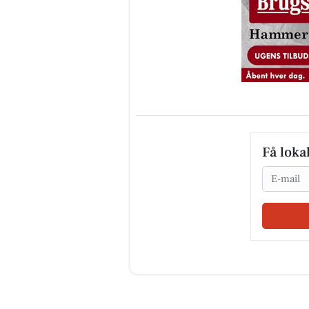
Få loka
Email