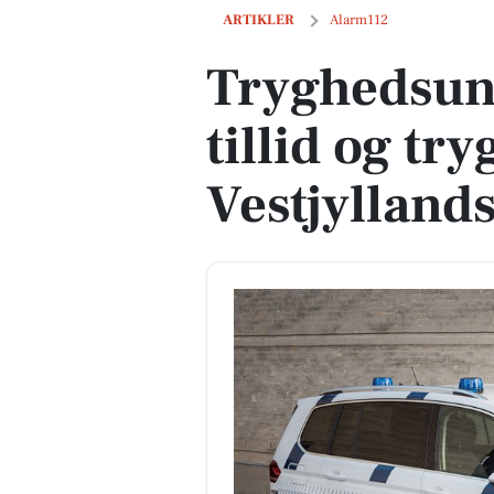
Tryghedsundersøgelse: Høj tillid og try
ARTIKLER
Alarm112
Tryghedsun
tillid og tr
Vestjyllands