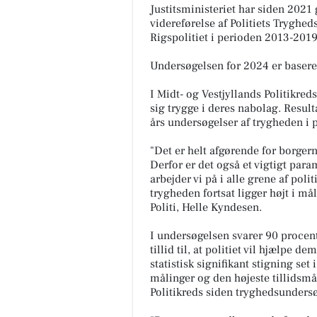
Justitsministeriet har siden 2021
videreførelse af Politiets Tryghe
Rigspolitiet i perioden 2013-2019
Undersøgelsen for 2024 er baseret 
I Midt- og Vestjyllands Politikred
sig trygge i deres nabolag. Resul
års undersøgelser af trygheden i p
Bandhan Viborg
"Det er helt afgørende for borgern
✨ Gør weekenden lidt mere
Derfor er det også et vigtigt par
smagfuld hos Bandhan Viborg
arbejder vi på i alle grene af poli
Weekenden er lige om hjørnet
trygheden fortsat ligger højt i mål
den perfekte anledning til at
Politi, Helle Kyndesen.
saml...
Åbn opslaget
I undersøgelsen svarer 90 procent 
tillid til, at politiet vil hjælpe d
statistisk signifikant stigning set 
målinger og den højeste tillidsmål
Politikreds siden tryghedsundersø