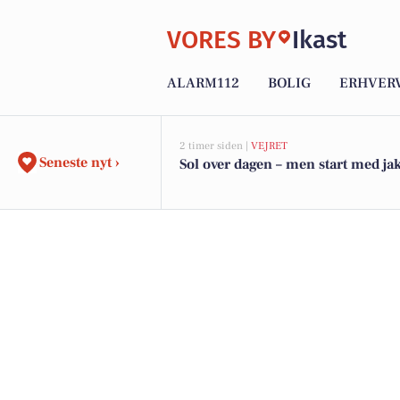
VORES BY
Ikast
ALARM112
BOLIG
ERHVER
2 timer siden |
VEJRET
Seneste nyt ›
Sol over dagen – men start med ja