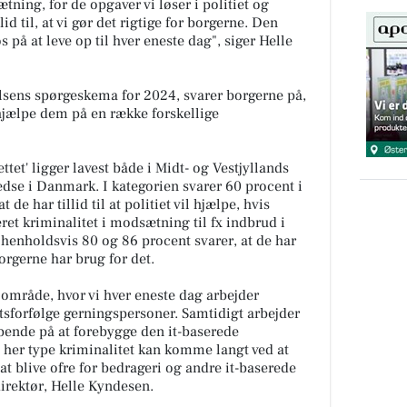
ning, for de opgaver vi løser i politiet og
d til, at vi gør det rigtige for borgerne. Den
 på at leve op til hver eneste dag", siger Helle
elsens spørgeskema for 2024, svarer borgerne på,
il hjælpe dem på en række forskellige
ttet' ligger lavest både i Midt- og Vestjyllands
redse i Danmark. I kategorien svarer 60 procent i
 de har tillid til at politiet vil hjælpe, hvis
ret kriminalitet i modsætning til fx indbrud i
 henholdsvis 80 og 86 procent svarer, at de har
 borgerne har brug for det.
et område, hvor vi hver eneste dag arbejder
etsforfølge gerningspersoner. Samtidigt arbejder
ende på at forebygge den it-baserede
n her type kriminalitet kan komme langt ved at
at blive ofre for bedrageri og andre it-baserede
direktør, Helle Kyndesen.