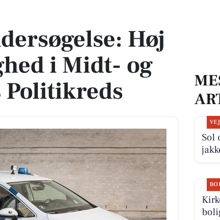
ghed i Midt- og Vestjyllands Politikreds
dersøgelse: Høj
yghed i Midt- og
ME
 Politikreds
AR
VE
Sol 
jak
BO
Kir
boli