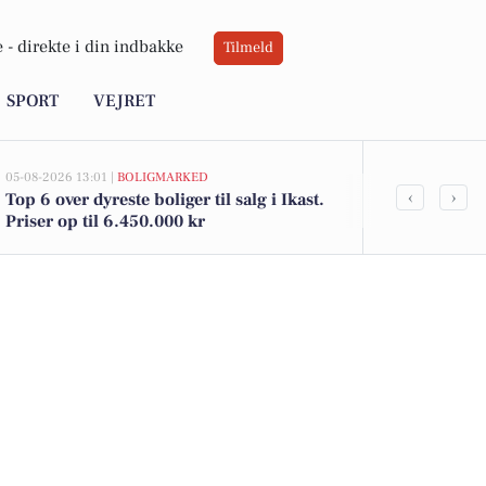
 -
direkte i din indbakke
Tilmeld
SPORT
VEJRET
05-08-2026 13:01 |
BOLIGMARKED
05-08-2026 09:01
‹
›
Top 6 over dyreste boliger til salg i Ikast.
Oplev en ma
Priser op til 6.450.000 kr
film- og kun