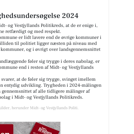
yghedsundersøgelse 2024
idt- og Vestjyllands Politikreds, at de er enige i,
rne retfærdigt og med respekt.
ommune er lidt lavere end de øvrige kommuner i
illiden til politiet ligger næsten på niveau med
e kommuner, og i øvrigt over landsgennemsnittet
ndlæggende føler sig trygge i deres nabolag, er
Kommune end i resten af Midt- og Vestjyllands
svarer, at de føler sig trygge, svinget imellem
n entydig udvikling. Trygheden i 2024-målingen
a gennemsnittet af alle tidligere målinger af
olag i Midt- og Vestjyllands Politikreds.
ilder, herunder Midt- og Vestjyllands Politi.