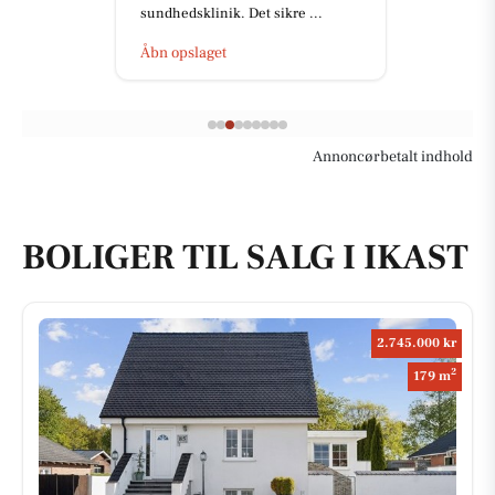
sundhedsklinik. Det sikre ...
Åbn opslaget
Annoncørbetalt indhold
BOLIGER TIL SALG I IKAST
2.745.000 kr
2
179 m