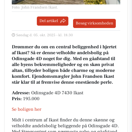
Foto: John Frandsen Ikast
.
Del artikel
Besøg virksomheden
Søndag d. 05. okt. 2025 - kl. 18:30
Drømmer du om en central beliggenhed i hjertet
af Ikast? Så er denne velholdte andelsbolig på
Odinsgade 4D noget for dig. Med en gåafstand til
alle byens bekvemmeligheder og en skøn privat
altan, tilbyder boligen både charme og moderne
komfort. Ejendomsmægler John Frandsen Ikast
står klar til at fremvise denne enestående perle.
Adresse:
Odinsgade 4D 7430 Ikast
Pris:
195.000
Se boligen her
Midt i centrum af Ikast finder du denne skønne og
velholdte andelsbolig beliggende på Odinsgade 4D.
Med Strøgcentret som nærmeste nabo og gåafstand