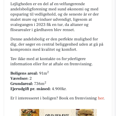
Lejligheden er en del af en velfungerende
andelsboligforening med sund økonomi og med
opsparing til vedligehold, og de seneste år er der
malet mure og vinduer udvendigt, ligesom at
svalegangen i 2023 fik en tur, da altaner og
flisearealer i gårdhaven blev renset.
Denne andelsbolig er den perfekte mulighed for
dig, der søger en central beliggenhed uden at gå på
kompromis med kvalitet og komfort.
Tøv ikke med at kontakte os for yderligere
information eller for at aftale en fremvisning.
2
Boligens areal:
91m
Værelser:
2
2
Grundareal:
736m
Ejerudgift pr. måned:
4.900kr.
Er I interesseret i boligen? Book en fremvisning
her
.