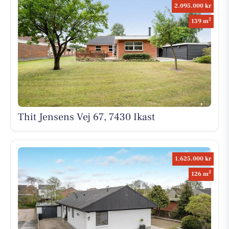
2.095.000 kr
2
139 m
Thit Jensens Vej 67, 7430 Ikast
1.625.000 kr
2
126 m