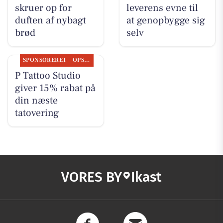
skruer op for
leverens evne til
duften af nybagt
at genopbygge sig
brød
selv
SPONSORERET
OPSLAGSTAVLEN
P Tattoo Studio
giver 15% rabat på
din næste
tatovering
VORES BY
Ikast