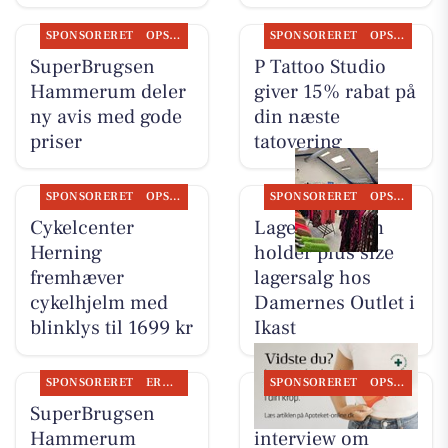
SPONSORERET
OPSLAGSTAVLEN
SPONSORERET
OPSLAGSTAVLEN
SuperBrugsen
P Tattoo Studio
Hammerum deler
giver 15% rabat på
ny avis med gode
din næste
priser
tatovering
SPONSORERET
OPSLAGSTAVLEN
SPONSORERET
OPSLAGSTAVLEN
Cykelcenter
Lagersalg.com
Herning
holder plus size
fremhæver
lagersalg hos
cykelhjelm med
Damernes Outlet i
blinklys til 1699 kr
Ikast
SPONSORERET
ERHVERV
SPONSORERET
OPSLAGSTAVLEN
SuperBrugsen
Ikast Apotek deler
Hammerum
interview om