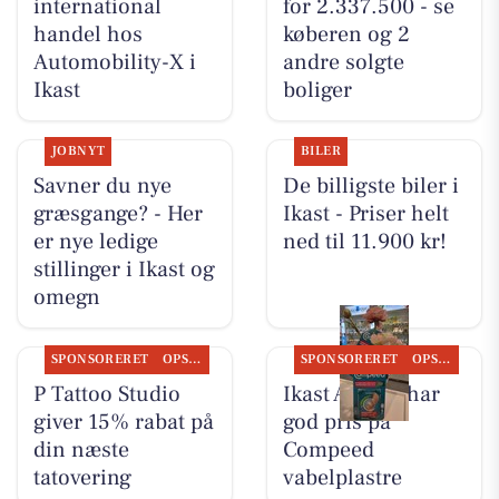
international
for 2.337.500 - se
handel hos
køberen og 2
Automobility-X i
andre solgte
Ikast
boliger
JOBNYT
BILER
Savner du nye
De billigste biler i
græsgange? - Her
Ikast - Priser helt
er nye ledige
ned til 11.900 kr!
stillinger i Ikast og
omegn
SPONSORERET
OPSLAGSTAVLEN
SPONSORERET
OPSLAGSTAVLEN
P Tattoo Studio
Ikast Apotek har
giver 15% rabat på
god pris på
din næste
Compeed
tatovering
vabelplastre