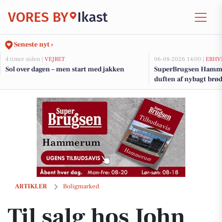
VORES BY
Ikast
Seneste nyt ›
4 timer siden |
VEJRET
06-08-2026 14:00 |
ERHV
Sol over dagen – men start med jakken
SuperBrugsen Hamme
duften af nybagt brø
Til salg hos John Frandsen Ikast: Odinsgade 4D, 7430 Ikast
ARTIKLER
Boligmarked
Til salg hos John