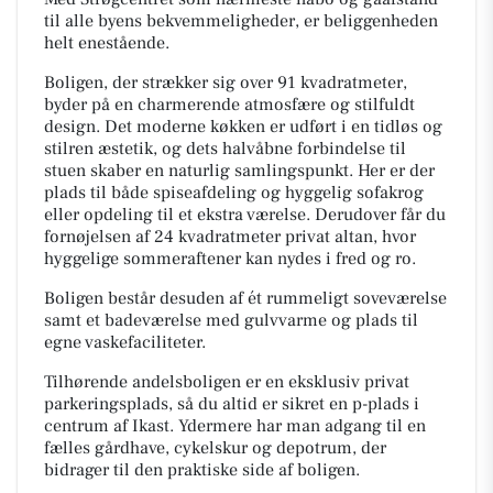
til alle byens bekvemmeligheder, er beliggenheden
helt enestående.
Boligen, der strækker sig over 91 kvadratmeter,
byder på en charmerende atmosfære og stilfuldt
design. Det moderne køkken er udført i en tidløs og
stilren æstetik, og dets halvåbne forbindelse til
stuen skaber en naturlig samlingspunkt. Her er der
plads til både spiseafdeling og hyggelig sofakrog
eller opdeling til et ekstra værelse. Derudover får du
fornøjelsen af 24 kvadratmeter privat altan, hvor
hyggelige sommeraftener kan nydes i fred og ro.
Boligen består desuden af ét rummeligt soveværelse
samt et badeværelse med gulvvarme og plads til
egne vaskefaciliteter.
Tilhørende andelsboligen er en eksklusiv privat
parkeringsplads, så du altid er sikret en p-plads i
centrum af Ikast. Ydermere har man adgang til en
fælles gårdhave, cykelskur og depotrum, der
bidrager til den praktiske side af boligen.