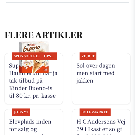
FLERE ARTIKLER
SPONSORERET
OPSLAGSTAVLEN
VEJRET
SuperBrugsen
Sol over dagen –
Hammerum har ja
men start med
tak-tilbud på
jakken
Kinder Bueno-is
til 80 kr. pr. kasse
JOBNYT
BOLIGMARKED
Elevplads inden
H C Andersens Vej
for salg og
39 i Ikast er solgt