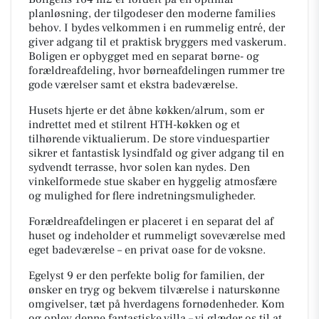
planløsning, der tilgodeser den moderne families
behov. I bydes velkommen i en rummelig entré, der
giver adgang til et praktisk bryggers med vaskerum.
Boligen er opbygget med en separat børne- og
forældreafdeling, hvor børneafdelingen rummer tre
gode værelser samt et ekstra badeværelse.
Husets hjerte er det åbne køkken/alrum, som er
indrettet med et stilrent HTH-køkken og et
tilhørende viktualierum. De store vinduespartier
sikrer et fantastisk lysindfald og giver adgang til en
sydvendt terrasse, hvor solen kan nydes. Den
vinkelformede stue skaber en hyggelig atmosfære
og mulighed for flere indretningsmuligheder.
Forældreafdelingen er placeret i en separat del af
huset og indeholder et rummeligt soveværelse med
eget badeværelse – en privat oase for de voksne.
Egelyst 9 er den perfekte bolig for familien, der
ønsker en tryg og bekvem tilværelse i naturskønne
omgivelser, tæt på hverdagens fornødenheder. Kom
og oplev denne fantastiske villa – vi glæder os til at