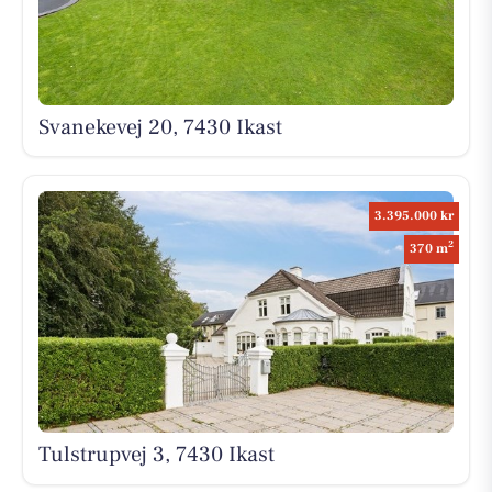
Svanekevej 20, 7430 Ikast
3.395.000 kr
2
370 m
Tulstrupvej 3, 7430 Ikast