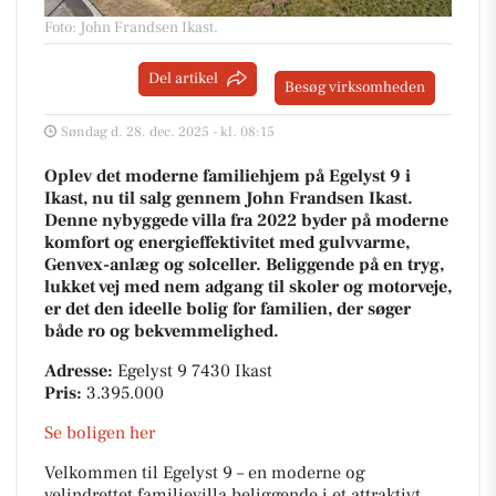
Foto: John Frandsen Ikast
.
Del artikel
Besøg virksomheden
Søndag d. 28. dec. 2025 - kl. 08:15
Oplev det moderne familiehjem på Egelyst 9 i
Ikast, nu til salg gennem John Frandsen Ikast.
Denne nybyggede villa fra 2022 byder på moderne
komfort og energieffektivitet med gulvvarme,
Genvex-anlæg og solceller. Beliggende på en tryg,
lukket vej med nem adgang til skoler og motorveje,
er det den ideelle bolig for familien, der søger
både ro og bekvemmelighed.
Adresse:
Egelyst 9 7430 Ikast
Pris:
3.395.000
Se boligen her
Velkommen til Egelyst 9 – en moderne og
velindrettet familievilla beliggende i et attraktivt