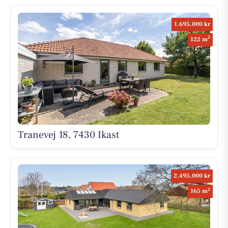
1.695.000 kr
2
122 m
Tranevej 18, 7430 Ikast
2.495.000 kr
2
165 m