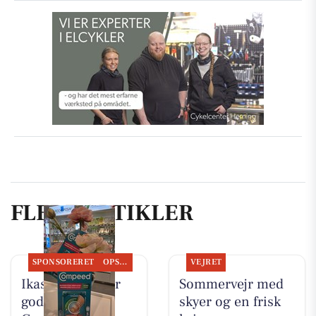
FLERE ARTIKLER
SPONSORERET
OPSLAGSTAVLEN
VEJRET
Ikast Apotek har
Sommervejr med
god pris på
skyer og en frisk