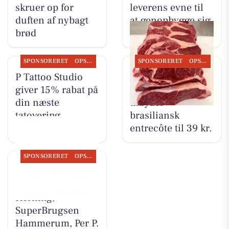
skruer op for
leverens evne til
duften af nybagt
at genopbygge sig
brød
selv
SPONSORERET
OPSLAGSTAVLEN
SPONSORERET
OPSLAGSTAVLEN
P Tattoo Studio
SuperBrugsen
giver 15% rabat på
Hammerum
din næste
tilbyder
tatovering
brasiliansk
entrecôte til 39 kr.
SPONSORERET
OPSLAGSTAVLEN
Nyt fra
Cykelcenter
Herning,
SuperBrugsen
Hammerum, Per P.