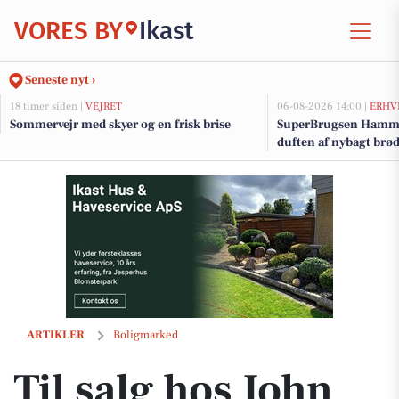
VORES BY
Ikast
Seneste nyt ›
18 timer siden |
VEJRET
06-08-2026 14:00 |
ERHV
Sommervejr med skyer og en frisk brise
SuperBrugsen Hamme
duften af nybagt brø
Til salg hos John Frandsen Ikast: Egelyst 9, 7430 Ikast
ARTIKLER
Boligmarked
Til salg hos John