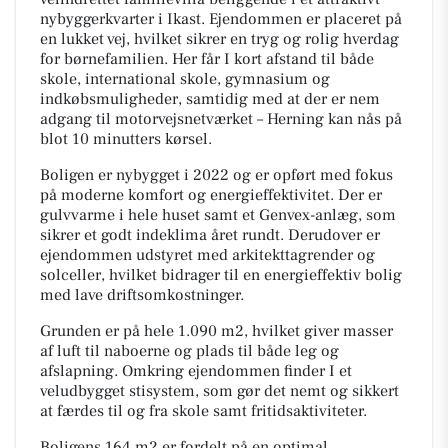
nybyggerkvarter i Ikast. Ejendommen er placeret på
en lukket vej, hvilket sikrer en tryg og rolig hverdag
for børnefamilien. Her får I kort afstand til både
skole, international skole, gymnasium og
indkøbsmuligheder, samtidig med at der er nem
adgang til motorvejsnetværket – Herning kan nås på
blot 10 minutters kørsel.
Boligen er nybygget i 2022 og er opført med fokus
på moderne komfort og energieffektivitet. Der er
gulvvarme i hele huset samt et Genvex-anlæg, som
sikrer et godt indeklima året rundt. Derudover er
ejendommen udstyret med arkitekttagrender og
solceller, hvilket bidrager til en energieffektiv bolig
med lave driftsomkostninger.
Grunden er på hele 1.090 m2, hvilket giver masser
af luft til naboerne og plads til både leg og
afslapning. Omkring ejendommen finder I et
veludbygget stisystem, som gør det nemt og sikkert
at færdes til og fra skole samt fritidsaktiviteter.
Boligens 164 m2 er fordelt på en optimal