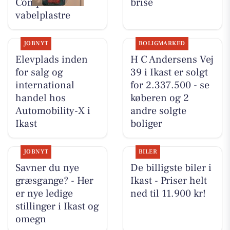
Compeed
brise
vabelplastre
JOBNYT
BOLIGMARKED
Elevplads inden
H C Andersens Vej
for salg og
39 i Ikast er solgt
international
for 2.337.500 - se
handel hos
køberen og 2
Automobility-X i
andre solgte
Ikast
boliger
JOBNYT
BILER
Savner du nye
De billigste biler i
græsgange? - Her
Ikast - Priser helt
er nye ledige
ned til 11.900 kr!
stillinger i Ikast og
omegn