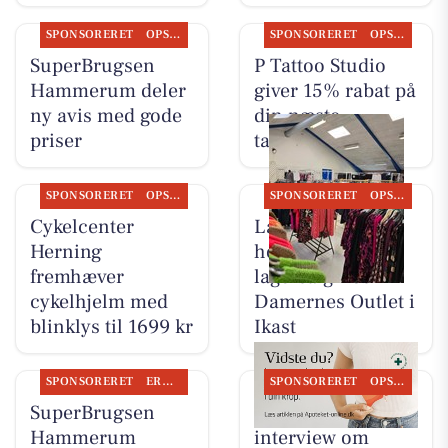
SPONSORERET
OPSLAGSTAVLEN
SPONSORERET
OPSLAGSTAVLEN
SuperBrugsen
P Tattoo Studio
Hammerum deler
giver 15% rabat på
ny avis med gode
din næste
priser
tatovering
SPONSORERET
OPSLAGSTAVLEN
SPONSORERET
OPSLAGSTAVLEN
Cykelcenter
Lagersalg.com
Herning
holder plus size
fremhæver
lagersalg hos
cykelhjelm med
Damernes Outlet i
blinklys til 1699 kr
Ikast
SPONSORERET
ERHVERV
SPONSORERET
OPSLAGSTAVLEN
SuperBrugsen
Ikast Apotek deler
Hammerum
interview om