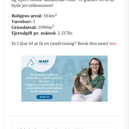
byde jer velkommen!
2
Boligens areal:
164m
Værelser:
5
2
Grundareal:
1090m
Ejerudgift pr. måned:
2.517kr.
Er I klar til at få en rundvisning? Book den nemt
her
.