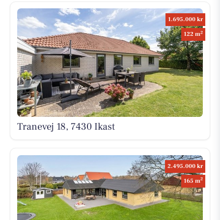
1.695.000 kr
2
122 m
Tranevej 18, 7430 Ikast
2.495.000 kr
2
165 m