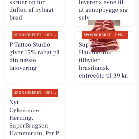
skruer op for
leverens evne til
duften af nybagt
at genopbygge sig
brød
selv
SPONSORERET
OPSLAGSTAVLEN
SPONSORERET
OPSLAGSTAVLEN
P Tattoo Studio
SuperBrugsen
giver 15% rabat på
Hammerum
din næste
tilbyder
tatovering
brasiliansk
entrecôte til 39 kr.
SPONSORERET
OPSLAGSTAVLEN
Nyt fra
Cykelcenter
Herning,
SuperBrugsen
Hammerum, Per P.