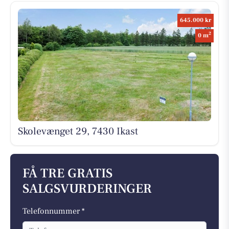
645.000 kr
2
0 m
Skolevænget 29, 7430 Ikast
FÅ TRE GRATIS
SALGSVURDERINGER
Telefonnummer *