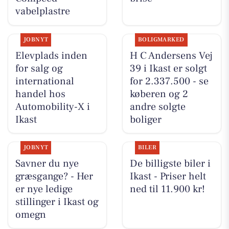
vabelplastre
JOBNYT
BOLIGMARKED
Elevplads inden
H C Andersens Vej
for salg og
39 i Ikast er solgt
international
for 2.337.500 - se
handel hos
køberen og 2
Automobility-X i
andre solgte
Ikast
boliger
JOBNYT
BILER
Savner du nye
De billigste biler i
græsgange? - Her
Ikast - Priser helt
er nye ledige
ned til 11.900 kr!
stillinger i Ikast og
omegn