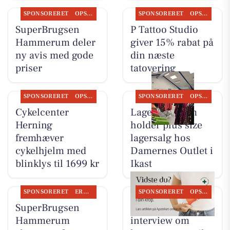
SPONSORERET
OPSLAGSTAVLEN
SPONSORERET
OPSLAGSTAVLEN
SuperBrugsen
P Tattoo Studio
Hammerum deler
giver 15% rabat på
ny avis med gode
din næste
priser
tatovering
SPONSORERET
OPSLAGSTAVLEN
SPONSORERET
OPSLAGSTAVLEN
Cykelcenter
Lagersalg.com
Herning
holder plus size
fremhæver
lagersalg hos
cykelhjelm med
Damernes Outlet i
blinklys til 1699 kr
Ikast
SPONSORERET
ERHVERV
SPONSORERET
OPSLAGSTAVLEN
SuperBrugsen
Ikast Apotek deler
Hammerum
interview om