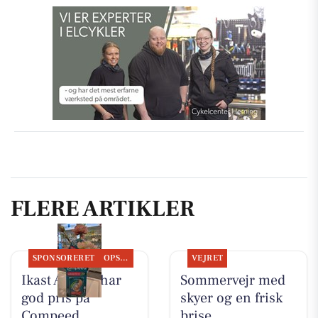
FLERE ARTIKLER
SPONSORERET
OPSLAGSTAVLEN
VEJRET
Ikast Apotek har
Sommervejr med
god pris på
skyer og en frisk
Compeed
brise