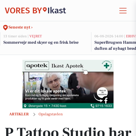
VORES BY
Ikast
Seneste nyt ›
13 timer siden |
VEJRET
06-08-2026 14:00 |
ERHV
Sommervejr med skyer og en frisk brise
SuperBrugsen Hamme
duften af nybagt brø
P Tattoo Studio har designs, der venter på deres rette ejer
ARTIKLER
Opslagstavlen
P Tattoo Studio har