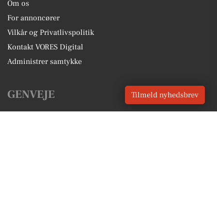
Om os
For annoncører
Vilkår og Privatlivspolitik
Kontakt VORES Digital
Administrer samtykke
GENVEJE
Tilmeld nyhedsbrev
Seneste nyt fra Ikast
Vores lokale erhverv
Kalenderen for Ikast
Fakta om Ikast
Erhvervsartikler
Ikast-Brande Kommune
Få en gratis salgsvurdering