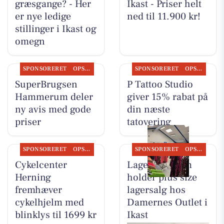
græsgange? - Her
Ikast - Priser helt
er nye ledige
ned til 11.900 kr!
stillinger i Ikast og
omegn
SPONSORERET
OPSLAGSTAVLEN
SPONSORERET
OPSLAGSTAVLEN
SuperBrugsen
P Tattoo Studio
Hammerum deler
giver 15% rabat på
ny avis med gode
din næste
priser
tatovering
SPONSORERET
OPSLAGSTAVLEN
SPONSORERET
OPSLAGSTAVLEN
Cykelcenter
Lagersalg.com
Herning
holder plus size
fremhæver
lagersalg hos
cykelhjelm med
Damernes Outlet i
blinklys til 1699 kr
Ikast