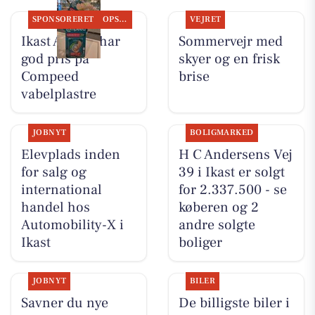
SPONSORERET
OPSLAGSTAVLEN
VEJRET
Ikast Apotek har
Sommervejr med
god pris på
skyer og en frisk
Compeed
brise
vabelplastre
JOBNYT
BOLIGMARKED
Elevplads inden
H C Andersens Vej
for salg og
39 i Ikast er solgt
international
for 2.337.500 - se
handel hos
køberen og 2
Automobility-X i
andre solgte
Ikast
boliger
JOBNYT
BILER
Savner du nye
De billigste biler i