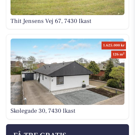
Thit Jensens Vej 67, 7430 Ikast
1.625.000 kr
2
126 m
Skolegade 30, 7430 Ikast