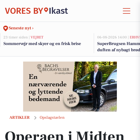
VORES BY
Ikast
Seneste nyt ›
23 timer siden |
VEJRET
06-08-2026 14:00 |
ERHV
Sommervejr med skyer og en frisk brise
SuperBrugsen Hamme
duften af nybagt brø
Operaen i Midten inviterer til børneforestilling med Maja og den mag
ARTIKLER
Opslagstavlen
Operaen i Midten