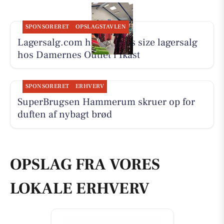
SPONSORERET
OPSLAGSTAVLEN
Lagersalg.com holder plus size lagersalg
hos Damernes Outlet i Ikast
SPONSORERET
ERHVERV
SuperBrugsen Hammerum skruer op for
duften af nybagt brød
OPSLAG FRA VORES
LOKALE ERHVERV