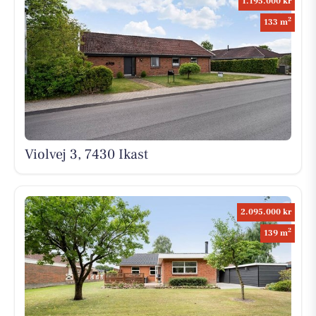
1.195.000 kr
2
133 m
Violvej 3, 7430 Ikast
2.095.000 kr
2
139 m