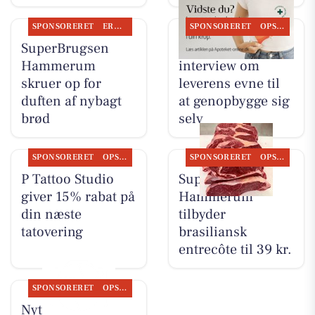
SPONSORERET
ERHVERV
SPONSORERET
OPSLAGSTAVLEN
SuperBrugsen
Ikast Apotek deler
Hammerum
interview om
skruer op for
leverens evne til
duften af nybagt
at genopbygge sig
brød
selv
SPONSORERET
OPSLAGSTAVLEN
SPONSORERET
OPSLAGSTAVLEN
P Tattoo Studio
SuperBrugsen
giver 15% rabat på
Hammerum
din næste
tilbyder
tatovering
brasiliansk
entrecôte til 39 kr.
SPONSORERET
OPSLAGSTAVLEN
Nyt fra