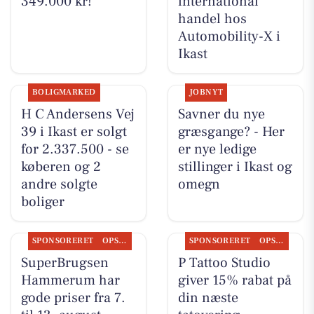
349.000 kr!
international
handel hos
Automobility-X i
Ikast
BOLIGMARKED
JOBNYT
H C Andersens Vej
Savner du nye
39 i Ikast er solgt
græsgange? - Her
for 2.337.500 - se
er nye ledige
køberen og 2
stillinger i Ikast og
andre solgte
omegn
boliger
SPONSORERET
OPSLAGSTAVLEN
SPONSORERET
OPSLAGSTAVLEN
SuperBrugsen
P Tattoo Studio
Hammerum har
giver 15% rabat på
gode priser fra 7.
din næste