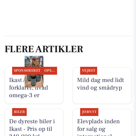
FLERE ARTIKLER
SPONSORERET
OPSLAGSTAVLEN
VEJRET
Ikast Apotek
Mild dag med lidt
forklarer, hvad
vind og smådryp
omega-3 er
BILER
JOBNYT
De dyreste biler i
Elevplads inden
Ikast - Pris op til
for salg og