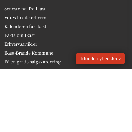
Seneste nyt fra Ikast
Vores lokale erhverv
Kalenderen for Ikast
Fakta om Ikast
Erhvervsartikler
Ikast-Brande Kommune
Tilmeld nyhedsbrev
Få en gratis salgsvurdering
Sponsoreret indhold
Alt om Ikast
Vores Digital © 2026
Kontakt VORES Digital
CVR: 41179082