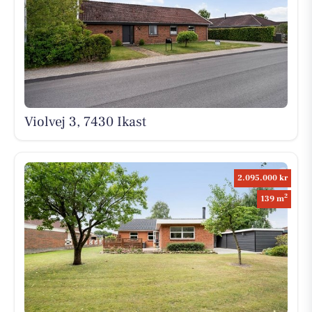
Violvej 3, 7430 Ikast
2.095.000 kr
2
139 m