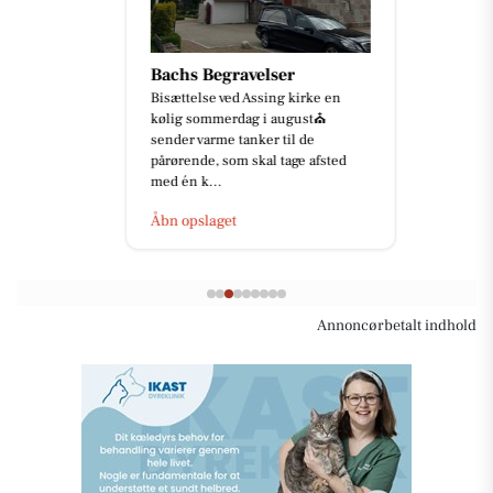
Bachs Begravelser
Bisættelse ved Assing kirke en
kølig sommerdag i august⛪️
sender varme tanker til de
pårørende, som skal tage afsted
med én k...
Åbn opslaget
Annoncørbetalt indhold