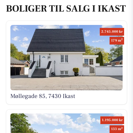
BOLIGER TIL SALG I IKAST
2.745.000 kr
2
179 m
Møllegade 85, 7430 Ikast
1.195.000 kr
2
133 m