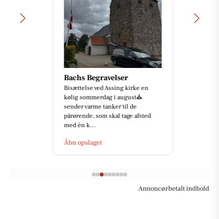
Bachs Begravelser
Bisættelse ved Assing kirke en
kølig sommerdag i august⛪️
sender varme tanker til de
pårørende, som skal tage afsted
med én k...
Åbn opslaget
Annoncørbetalt indhold