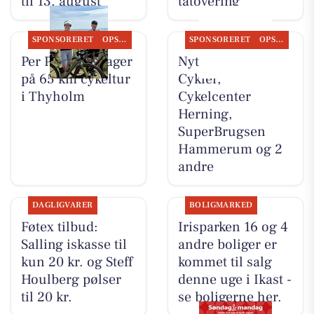
til 13. august
tatovering
SPONSORERET
OPSLAGSTAVLEN
SPONSORERET
OPSLAGSTAVLEN
Per P. Cykler tager
Nyt fra Per P.
på 65 km cykeltur
Cykler,
i Thyholm
Cykelcenter
Herning,
SuperBrugsen
Hammerum og 2
andre
DAGLIGVARER
BOLIGMARKED
Føtex tilbud:
Irisparken 16 og 4
Salling iskasse til
andre boliger er
kun 20 kr. og Steff
kommet til salg
Houlberg pølser
denne uge i Ikast -
til 20 kr.
se boligerne her.