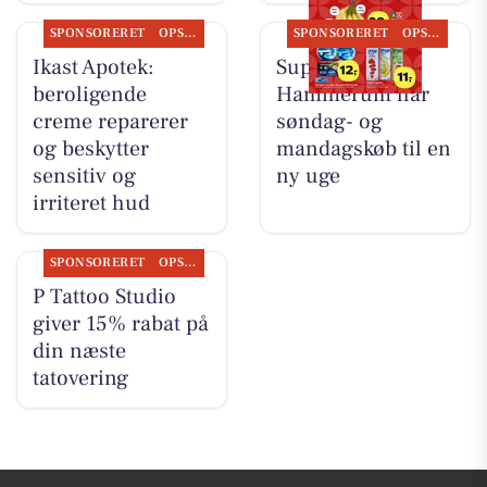
SPONSORERET
OPSLAGSTAVLEN
SPONSORERET
OPSLAGSTAVLEN
Ikast Apotek:
SuperBrugsen
beroligende
Hammerum har
creme reparerer
søndag- og
og beskytter
mandagskøb til en
sensitiv og
ny uge
irriteret hud
SPONSORERET
OPSLAGSTAVLEN
P Tattoo Studio
giver 15% rabat på
din næste
tatovering