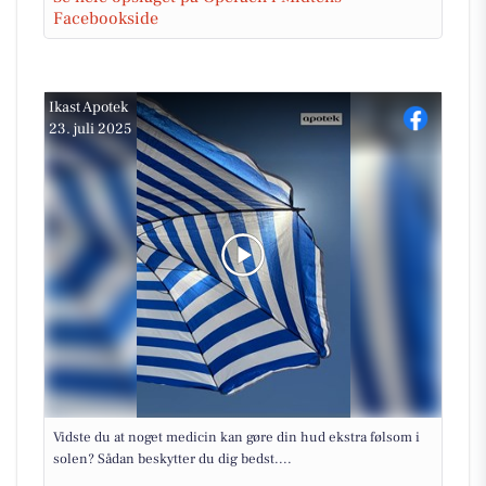
Facebookside
Ikast Apotek
23. juli 2025
Vidste du at noget medicin kan gøre din hud ekstra følsom i
solen? Sådan beskytter du dig bedst....