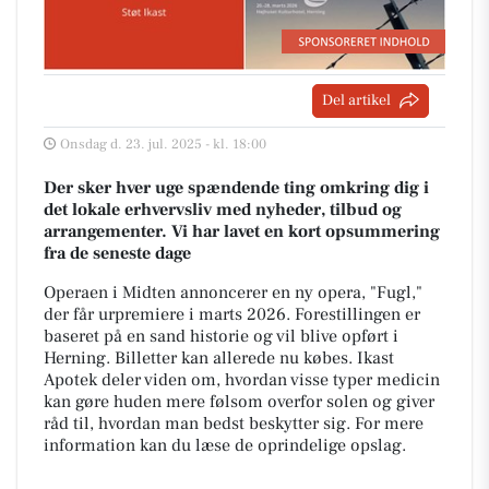
Del artikel
Onsdag d. 23. jul. 2025 - kl. 18:00
Der sker hver uge spændende ting omkring dig i
det lokale erhvervsliv med nyheder, tilbud og
arrangementer. Vi har lavet en kort opsummering
fra de seneste dage
Operaen i Midten annoncerer en ny opera, "Fugl,"
der får urpremiere i marts 2026. Forestillingen er
baseret på en sand historie og vil blive opført i
Herning. Billetter kan allerede nu købes. Ikast
Apotek deler viden om, hvordan visse typer medicin
kan gøre huden mere følsom overfor solen og giver
råd til, hvordan man bedst beskytter sig. For mere
information kan du læse de oprindelige opslag.