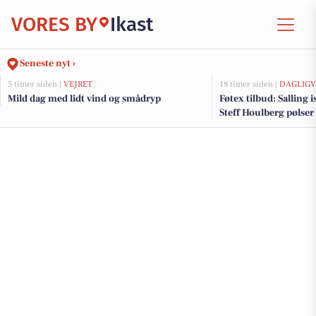
VORES BY
Ikast
Seneste nyt ›
5 timer siden |
VEJRET
18 timer siden |
DAGLIGV
Mild dag med lidt vind og smådryp
Føtex tilbud: Salling i
Steff Houlberg pølser t