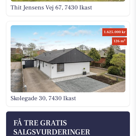
Thit Jensens Vej 67, 7430 Ikast
1.625.000 kr
2
126 m
Skolegade 30, 7430 Ikast
FÅ TRE GRATIS
SALGSVURDERINGER