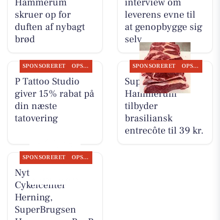
Hammerum
interview om
skruer op for
leverens evne til
duften af nybagt
at genopbygge sig
brød
selv
SPONSORERET
OPSLAGSTAVLEN
SPONSORERET
OPSLAGSTAVLEN
P Tattoo Studio
SuperBrugsen
giver 15% rabat på
Hammerum
din næste
tilbyder
tatovering
brasiliansk
entrecôte til 39 kr.
SPONSORERET
OPSLAGSTAVLEN
Nyt fra
Cykelcenter
Herning,
SuperBrugsen