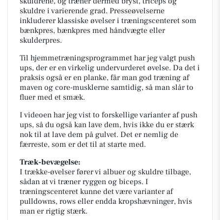
skuldrene, og træner dermed bryst, triceps og
skuldre i varierende grad. Presseøvelserne
inkluderer klassiske øvelser i træningscenteret som
bænkpres, bænkpres med håndvægte eller
skulderpres.
Til hjemmetræningsprogrammet har jeg valgt push
ups, der er en virkelig undervurderet øvelse. Da det i
praksis også er en planke, får man god træning af
maven og core-musklerne samtidig, så man slår to
fluer med et smæk.
I videoen har jeg vist to forskellige varianter af push
ups, så du også kan lave dem, hvis ikke du er stærk
nok til at lave dem på gulvet. Det er nemlig de
færreste, som er det til at starte med.
Træk-bevægelse:
I trække-øvelser fører vi albuer og skuldre tilbage,
sådan at vi træner ryggen og biceps. I
træningscenteret kunne det være varianter af
pulldowns, rows eller endda kropshævninger, hvis
man er rigtig stærk.