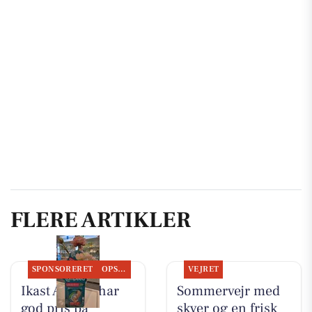
FLERE ARTIKLER
SPONSORERET
OPSLAGSTAVLEN
VEJRET
Ikast Apotek har
Sommervejr med
god pris på
skyer og en frisk