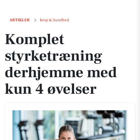
Komplet styrketræning derhjemme med kun 4 øvelser
ARTIKLER
Krop & Sundhed
Komplet
styrketræning
derhjemme med
kun 4 øvelser