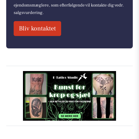
ejendomsmæglere, som efterfølgende vil kontakte dig vedr.
salgsvurdering.
Bliv kontaktet