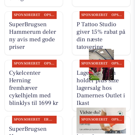
SPONSORERET
OPSLAGSTAVLEN
SPONSORERET
OPSLAGSTAVLEN
SuperBrugsen
P Tattoo Studio
Hammerum deler
giver 15% rabat på
ny avis med gode
din næste
priser
tatovering
SPONSORERET
OPSLAGSTAVLEN
SPONSORERET
OPSLAGSTAVLEN
Cykelcenter
Lagersalg.com
Herning
holder plus size
fremhæver
lagersalg hos
cykelhjelm med
Damernes Outlet i
blinklys til 1699 kr
Ikast
SPONSORERET
ERHVERV
SPONSORERET
OPSLAGSTAVLEN
SuperBrugsen
Ikast Apotek deler