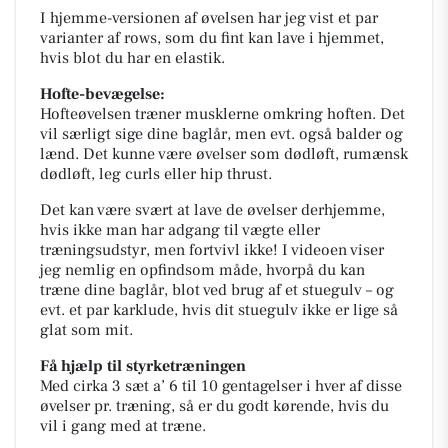
I hjemme-versionen af øvelsen har jeg vist et par
varianter af rows, som du fint kan lave i hjemmet,
hvis blot du har en elastik.
Hofte-bevægelse:
Hofteøvelsen træner musklerne omkring hoften. Det
vil særligt sige dine baglår, men evt. også balder og
lænd. Det kunne være øvelser som dødløft, rumænsk
dødløft, leg curls eller hip thrust.
Det kan være svært at lave de øvelser derhjemme,
hvis ikke man har adgang til vægte eller
træningsudstyr, men fortvivl ikke! I videoen viser
jeg nemlig en opfindsom måde, hvorpå du kan
træne dine baglår, blot ved brug af et stuegulv – og
evt. et par karklude, hvis dit stuegulv ikke er lige så
glat som mit.
Få hjælp til styrketræningen
Med cirka 3 sæt a’ 6 til 10 gentagelser i hver af disse
øvelser pr. træning, så er du godt kørende, hvis du
vil i gang med at træne.