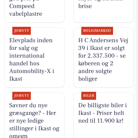
Compeed
brise
vabelplastre
JOBNYT
BOLIGMARKED
Elevplads inden
H C Andersens Vej
for salg og
39 i Ikast er solgt
international
for 2.337.500 - se
handel hos
køberen og 2
Automobility-X i
andre solgte
Ikast
boliger
JOBNYT
BILER
Savner du nye
De billigste biler i
græsgange? - Her
Ikast - Priser helt
er nye ledige
ned til 11.900 kr!
stillinger i Ikast og
omegn