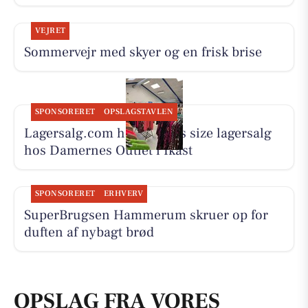
VEJRET
Sommervejr med skyer og en frisk brise
SPONSORERET
OPSLAGSTAVLEN
Lagersalg.com holder plus size lagersalg
hos Damernes Outlet i Ikast
SPONSORERET
ERHVERV
SuperBrugsen Hammerum skruer op for
duften af nybagt brød
OPSLAG FRA VORES