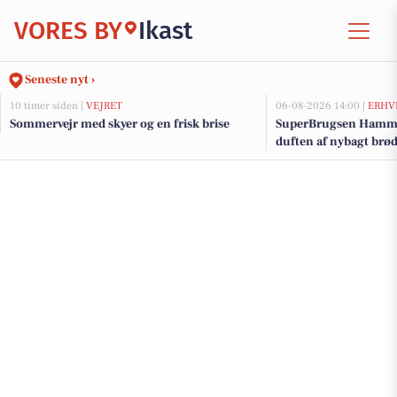
VORES BY
Ikast
Seneste nyt ›
10 timer siden |
VEJRET
06-08-2026 14:00 |
ERHV
Sommervejr med skyer og en frisk brise
SuperBrugsen Hamme
duften af nybagt brø