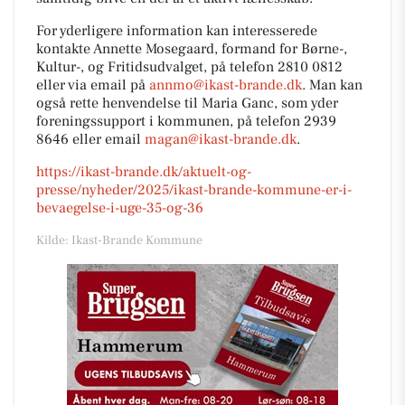
For yderligere information kan interesserede
kontakte Annette Mosegaard, formand for Børne-,
Kultur-, og Fritidsudvalget, på telefon 2810 0812
eller via email på
annmo@ikast-brande.dk
. Man kan
også rette henvendelse til Maria Ganc, som yder
foreningssupport i kommunen, på telefon 2939
8646 eller email
magan@ikast-brande.dk
.
https://ikast-brande.dk/aktuelt-og-
presse/nyheder/2025/ikast-brande-kommune-er-i-
bevaegelse-i-uge-35-og-36
Kilde: Ikast-Brande Kommune