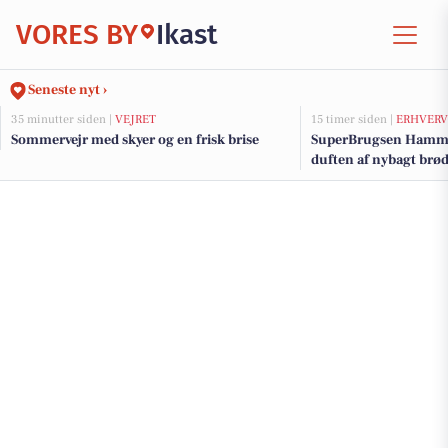
VORES BY
Ikast
Seneste nyt ›
35 minutter siden |
VEJRET
15 timer siden |
ERHVERV
Sommervejr med skyer og en frisk brise
SuperBrugsen Hamme
duften af nybagt brø