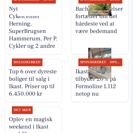
Nyt fra
Bachs Begravelser
Cykelcenter
fortæller om det
Herning,
hårdeste ved at
SuperBrugsen
være bedemand
Hammerum, Per P.
Cykler og 2 andre
BOLIGMARKED
SPONSORERET
OPSLAGSTAVLEN
Top 6 over dyreste
Ikast Apotek
boliger til salg i
tilbyder 20% på
Ikast. Priser op til
Formoline L112
6.450.000 kr
netop nu
DET SKER
Oplev en magisk
weekend i Ikast