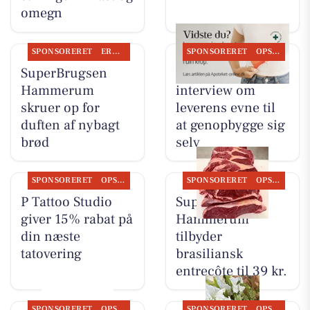
omegn
SPONSORERET
ERHVERV
SPONSORERET
OPSLAGSTAVLEN
SuperBrugsen
Ikast Apotek deler
Hammerum
interview om
skruer op for
leverens evne til
duften af nybagt
at genopbygge sig
brød
selv
SPONSORERET
OPSLAGSTAVLEN
SPONSORERET
OPSLAGSTAVLEN
P Tattoo Studio
SuperBrugsen
giver 15% rabat på
Hammerum
din næste
tilbyder
tatovering
brasiliansk
entrecôte til 39 kr.
SPONSORERET
OPSLAGSTAVLEN
SPONSORERET
OPSLAGSTAVLEN