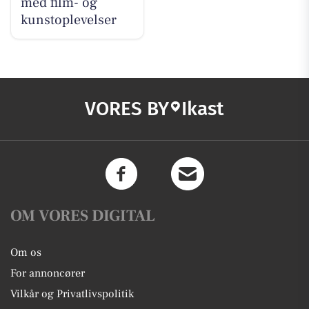
med film- og
kunstoplevelser
VORES BY
Ikast
OM VORES DIGITAL
Om os
For annoncører
Vilkår og Privatlivspolitik