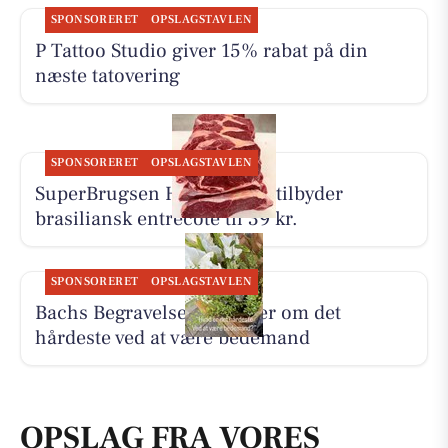
SPONSORERET
OPSLAGSTAVLEN
P Tattoo Studio giver 15% rabat på din
næste tatovering
SPONSORERET
OPSLAGSTAVLEN
SuperBrugsen Hammerum tilbyder
brasiliansk entrecôte til 39 kr.
SPONSORERET
OPSLAGSTAVLEN
Bachs Begravelser fortæller om det
hårdeste ved at være bedemand
OPSLAG FRA VORES