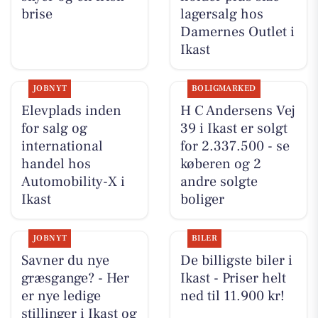
brise
lagersalg hos
Damernes Outlet i
Ikast
JOBNYT
BOLIGMARKED
Elevplads inden
H C Andersens Vej
for salg og
39 i Ikast er solgt
international
for 2.337.500 - se
handel hos
køberen og 2
Automobility-X i
andre solgte
Ikast
boliger
JOBNYT
BILER
Savner du nye
De billigste biler i
græsgange? - Her
Ikast - Priser helt
er nye ledige
ned til 11.900 kr!
stillinger i Ikast og