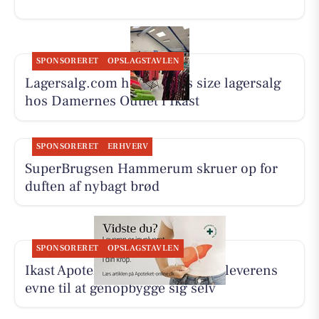
SPONSORERET
OPSLAGSTAVLEN
Lagersalg.com holder plus size lagersalg
hos Damernes Outlet i Ikast
SPONSORERET
ERHVERV
SuperBrugsen Hammerum skruer op for
duften af nybagt brød
SPONSORERET
OPSLAGSTAVLEN
Ikast Apotek deler interview om leverens
evne til at genopbygge sig selv