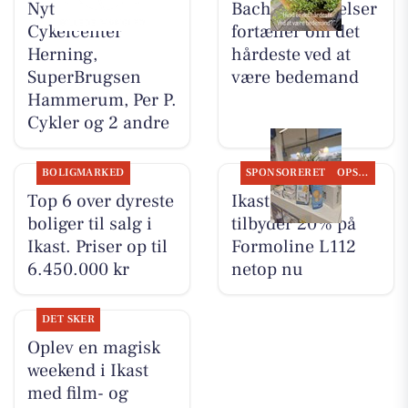
Nyt fra
Bachs Begravelser
Cykelcenter
fortæller om det
Herning,
hårdeste ved at
SuperBrugsen
være bedemand
Hammerum, Per P.
Cykler og 2 andre
BOLIGMARKED
SPONSORERET
OPSLAGSTAVLEN
Top 6 over dyreste
Ikast Apotek
boliger til salg i
tilbyder 20% på
Ikast. Priser op til
Formoline L112
6.450.000 kr
netop nu
DET SKER
Oplev en magisk
weekend i Ikast
med film- og