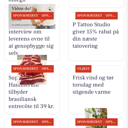
SPONSORERET
OPSLAGSTAVLEN
SPONSORERET
OPSLAGSTAVLEN
Ikast Apotek deler
P Tattoo Studio
interview om
giver 15% rabat på
leverens evne til
din næste
at genopbygge sig
tatovering
selv
SPONSORERET
OPSLAGSTAVLEN
VEJRET
SuperBrugsen
Frisk vind og tør
Hammerum
torsdag med
tilbyder
stigende varme
brasiliansk
entrecôte til 39 kr.
SPONSORERET
OPSLAGSTAVLEN
SPONSORERET
OPSLAGSTAVLEN