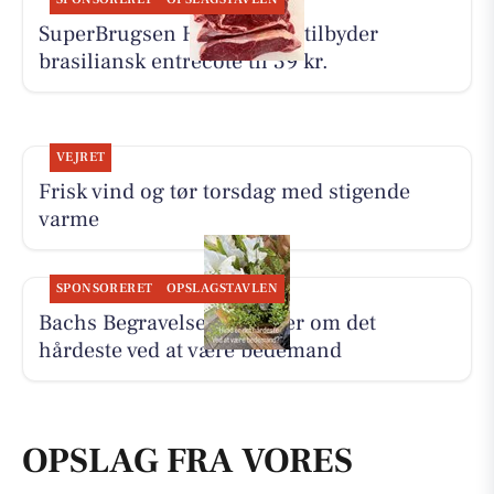
SuperBrugsen Hammerum tilbyder
brasiliansk entrecôte til 39 kr.
VEJRET
Frisk vind og tør torsdag med stigende
varme
SPONSORERET
OPSLAGSTAVLEN
Bachs Begravelser fortæller om det
hårdeste ved at være bedemand
OPSLAG FRA VORES