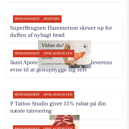
SPONSORERET
ERHVERV
SuperBrugsen Hammerum skruer op for
duften af nybagt brød
SPONSORERET
OPSLAGSTAVLEN
Ikast Apotek deler interview om leverens
evne til at genopbygge sig selv
SPONSORERET
OPSLAGSTAVLEN
P Tattoo Studio giver 15% rabat på din
næste tatovering
SPONSORERET
OPSLAGSTAVLEN