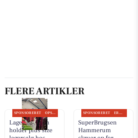
FLERE ARTIKLER
SPONSORERET
OPSLAGSTAVLEN
SPONSORERET
ERHVERV
Lagersalg.com
SuperBrugsen
holder plus size
Hammerum
lagersalg hos
skruer op for