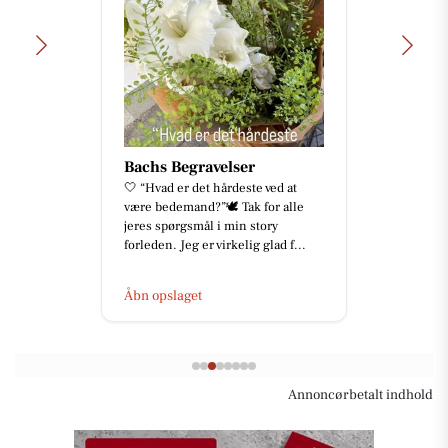
Bachs Begravelser
🤍 “Hvad er det hårdeste ved at
være bedemand?”🕊️ Tak for alle
jeres spørgsmål i min story
forleden. Jeg er virkelig glad f...
Åbn opslaget
Annoncørbetalt indhold