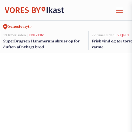
VORES BY
Ikast
Seneste nyt ›
13 timer siden |
ERHVERV
22 timer siden |
VEJRET
SuperBrugsen Hammerum skruer op for
Frisk vind og tør tor
duften af nybagt brød
varme