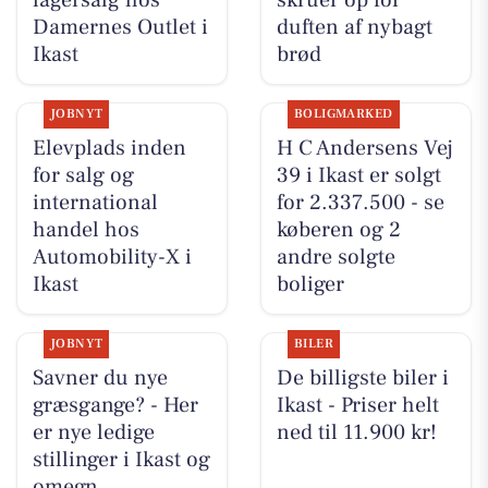
Damernes Outlet i
duften af nybagt
Ikast
brød
JOBNYT
BOLIGMARKED
Elevplads inden
H C Andersens Vej
for salg og
39 i Ikast er solgt
international
for 2.337.500 - se
handel hos
køberen og 2
Automobility-X i
andre solgte
Ikast
boliger
JOBNYT
BILER
Savner du nye
De billigste biler i
græsgange? - Her
Ikast - Priser helt
er nye ledige
ned til 11.900 kr!
stillinger i Ikast og
omegn