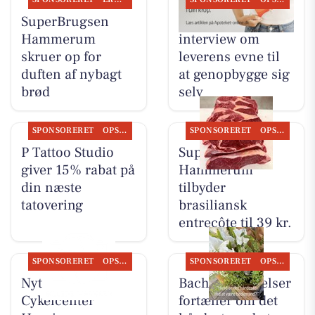
SuperBrugsen
Ikast Apotek deler
Hammerum
interview om
skruer op for
leverens evne til
duften af nybagt
at genopbygge sig
brød
selv
SPONSORERET
OPSLAGSTAVLEN
SPONSORERET
OPSLAGSTAVLEN
P Tattoo Studio
SuperBrugsen
giver 15% rabat på
Hammerum
din næste
tilbyder
tatovering
brasiliansk
entrecôte til 39 kr.
SPONSORERET
OPSLAGSTAVLEN
SPONSORERET
OPSLAGSTAVLEN
Nyt fra
Bachs Begravelser
Cykelcenter
fortæller om det