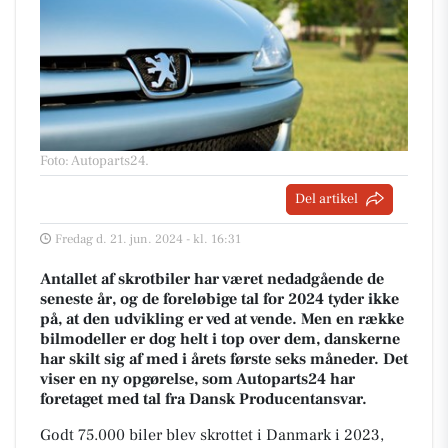
Foto: Autoparts24
.
Del artikel
Fredag d. 21. jun. 2024 - kl. 16:31
Antallet af skrotbiler har været nedadgående de
seneste år, og de foreløbige tal for 2024 tyder ikke
på, at den udvikling er ved at vende. Men en række
bilmodeller er dog helt i top over dem, danskerne
har skilt sig af med i årets første seks måneder. Det
viser en ny opgørelse, som Autoparts24 har
foretaget med tal fra Dansk Producentansvar.
Godt 75.000 biler blev skrottet i Danmark i 2023,