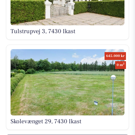
Tulstrupvej 3, 7430 Ikast
645.000 kr
2
0 m
Skolevænget 29, 7430 Ikast