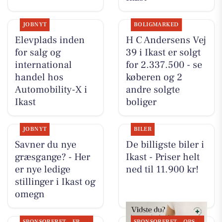
JOBNYT
BOLIGMARKED
Elevplads inden
H C Andersens Vej
for salg og
39 i Ikast er solgt
international
for 2.337.500 - se
handel hos
køberen og 2
Automobility-X i
andre solgte
Ikast
boliger
JOBNYT
BILER
Savner du nye
De billigste biler i
græsgange? - Her
Ikast - Priser helt
er nye ledige
ned til 11.900 kr!
stillinger i Ikast og
omegn
SPONSORERET
ERHVERV
SPONSORERET
OPSLAGSTAVLEN