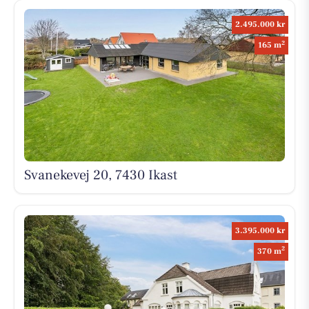
2.495.000 kr
2
165 m
Svanekevej 20, 7430 Ikast
3.395.000 kr
2
370 m