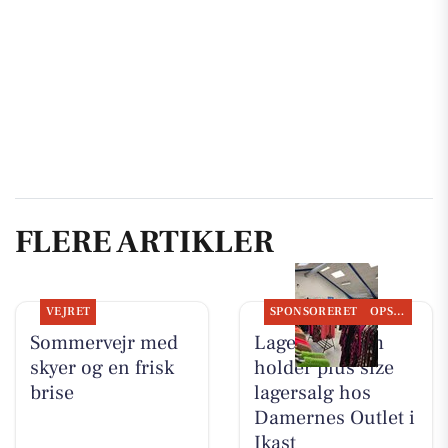
FLERE ARTIKLER
VEJRET
SPONSORERET
OPSLAGSTAVLEN
Sommervejr med
Lagersalg.com
skyer og en frisk
holder plus size
brise
lagersalg hos
Damernes Outlet i
Ikast