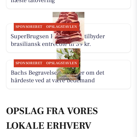
næste tatovering
SPONSORERET
OPSLAGSTAVLEN
SuperBrugsen Hammerum tilbyder
brasiliansk entrecôte til 39 kr.
SPONSORERET
OPSLAGSTAVLEN
Bachs Begravelser fortæller om det
hårdeste ved at være bedemand
OPSLAG FRA VORES
LOKALE ERHVERV