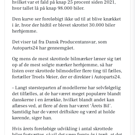
hvilket var et fald på knap 25 procent siden 2021,
hvor tallet lå på knap 98.000 biler.
Den kurve ser foreløbigt ikke ud til at blive knækket
i år, hvor der hidtil er blevet skrottet 30.000 biler
herhjemme.
Det viser tal fra Dansk Producentansvar, som
Autoparts24 har gennemgået.
Og mens de mest skrottede bilmærker læner sig tæt
op af de mest solgte mærker herhjemme, så har
listen over skrottede bilmodeller flere ting til fælles,
fortæller Troels Meier, der er direktør i Autoparts24.
– Langt størsteparten af modellerne har selvfølgelig
det tilfælles, at de har været meget populære blandt
danskerne i en årrække, hvilket blandt andet kan
aflæses ved, at flere af dem har været ‘Årets Bil’.
Samtidig har de været driftsikre og værd at holde
kørende, siger han.
Hvis årets foreløbige udvikling i antal skrottede
biler fortsætter, så vil det være femte år i træk, at det