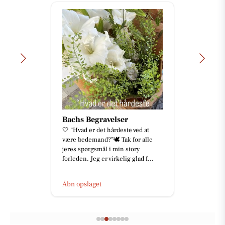
Bachs Begravelser
🤍 “Hvad er det hårdeste ved at
være bedemand?”🕊️ Tak for alle
jeres spørgsmål i min story
forleden. Jeg er virkelig glad f...
Åbn opslaget