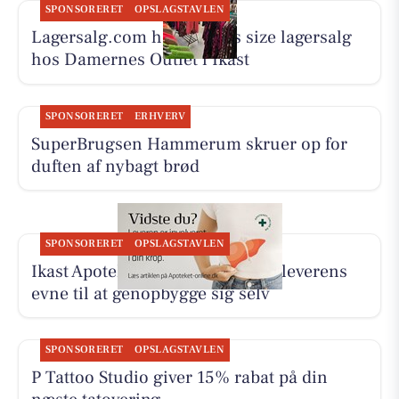
SPONSORERET
OPSLAGSTAVLEN
Lagersalg.com holder plus size lagersalg
hos Damernes Outlet i Ikast
SPONSORERET
ERHVERV
SuperBrugsen Hammerum skruer op for
duften af nybagt brød
SPONSORERET
OPSLAGSTAVLEN
Ikast Apotek deler interview om leverens
evne til at genopbygge sig selv
SPONSORERET
OPSLAGSTAVLEN
P Tattoo Studio giver 15% rabat på din