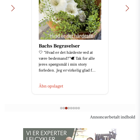
Bachs Begravelser
🤍 “Hvad er det hårdeste ved at
være bedemand?”🕊️ Tak for alle
jeres spørgsmål i min story
forleden. Jeg er virkelig glad f...
Åbn opslaget
Annoncørbetalt indhold