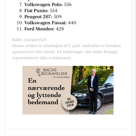
Volkswagen Polo:
556
Fiat Punto:
554
Peugeot 207:
509
Volkswagen Passat:
440
Ford Mondeo:
428
Kilde: Autoparts24
Denne artikel er udarbejdet af 3. part. Indholdet er hverken
sponsoreret eller betalt. De holdninger, der måtte fremgå,
repræsenterer ikke redaktionen.