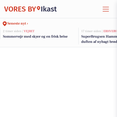
VORES BY
Ikast
Seneste nyt ›
2 timer siden |
VEJRET
17 timer siden |
ERHVERV
Sommervejr med skyer og en frisk brise
SuperBrugsen Hamme
duften af nybagt brø