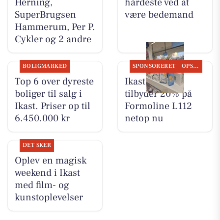
Herning,
hårdeste ved at
SuperBrugsen
være bedemand
Hammerum, Per P.
Cykler og 2 andre
BOLIGMARKED
SPONSORERET
OPSLAGSTAVLEN
Top 6 over dyreste
Ikast Apotek
boliger til salg i
tilbyder 20% på
Ikast. Priser op til
Formoline L112
6.450.000 kr
netop nu
DET SKER
Oplev en magisk
weekend i Ikast
med film- og
kunstoplevelser