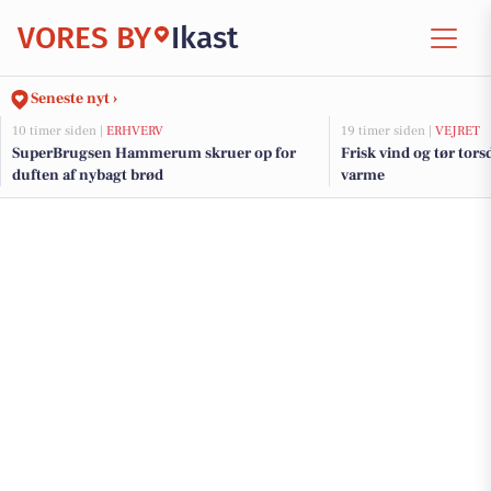
VORES BY
Ikast
Seneste nyt ›
10 timer siden |
ERHVERV
19 timer siden |
VEJRET
SuperBrugsen Hammerum skruer op for
Frisk vind og tør tor
duften af nybagt brød
varme