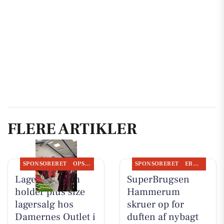
FLERE ARTIKLER
SPONSORERET
OPSLAGSTAVLEN
SPONSORERET
ERHVERV
Lagersalg.com
SuperBrugsen
holder plus size
Hammerum
lagersalg hos
skruer op for
Damernes Outlet i
duften af nybagt