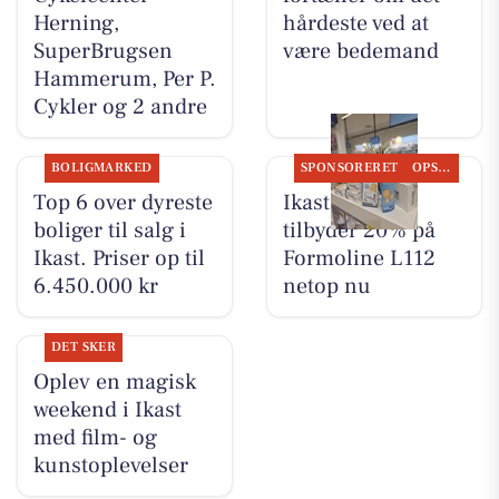
Herning,
hårdeste ved at
SuperBrugsen
være bedemand
Hammerum, Per P.
Cykler og 2 andre
BOLIGMARKED
SPONSORERET
OPSLAGSTAVLEN
Top 6 over dyreste
Ikast Apotek
boliger til salg i
tilbyder 20% på
Ikast. Priser op til
Formoline L112
6.450.000 kr
netop nu
DET SKER
Oplev en magisk
weekend i Ikast
med film- og
kunstoplevelser