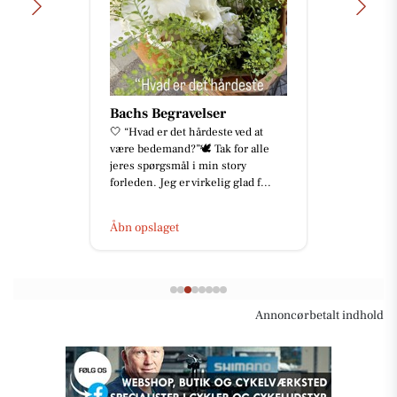
Bachs Begravelser
🤍 “Hvad er det hårdeste ved at
være bedemand?”🕊️ Tak for alle
jeres spørgsmål i min story
forleden. Jeg er virkelig glad f...
Åbn opslaget
Annoncørbetalt indhold