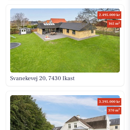
2.495.000 kr
2
165 m
Svanekevej 20, 7430 Ikast
3.395.000 kr
2
370 m