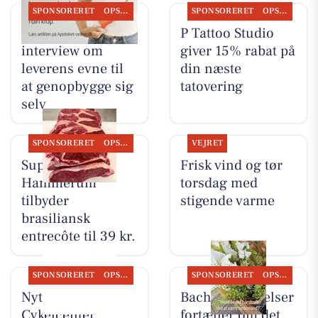
SPONSORERET
OPSLAGSTAVLEN
SPONSORERET
OPSLAGSTAVLEN
Ikast Apotek deler
P Tattoo Studio
interview om
giver 15% rabat på
leverens evne til
din næste
at genopbygge sig
tatovering
selv
SPONSORERET
OPSLAGSTAVLEN
VEJRET
SuperBrugsen
Frisk vind og tør
Hammerum
torsdag med
tilbyder
stigende varme
brasiliansk
entrecôte til 39 kr.
SPONSORERET
OPSLAGSTAVLEN
SPONSORERET
OPSLAGSTAVLEN
Nyt fra
Bachs Begravelser
Cykelcenter
fortæller om det