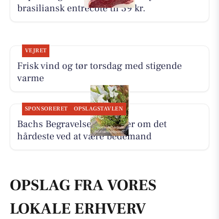
brasiliansk entrecôte til 39 kr.
VEJRET
Frisk vind og tør torsdag med stigende
varme
SPONSORERET
OPSLAGSTAVLEN
Bachs Begravelser fortæller om det
hårdeste ved at være bedemand
OPSLAG FRA VORES
LOKALE ERHVERV