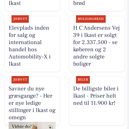
Ikast
brød
JOBNYT
BOLIGMARKED
Elevplads inden
H C Andersens Vej
for salg og
39 i Ikast er solgt
international
for 2.337.500 - se
handel hos
køberen og 2
Automobility-X i
andre solgte
Ikast
boliger
JOBNYT
BILER
Savner du nye
De billigste biler i
græsgange? - Her
Ikast - Priser helt
er nye ledige
ned til 11.900 kr!
stillinger i Ikast og
omegn