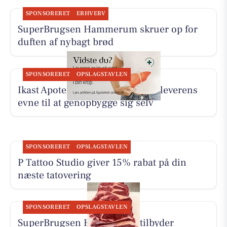
SPONSORERET
ERHVERV
SuperBrugsen Hammerum skruer op for
duften af nybagt brød
SPONSORERET
OPSLAGSTAVLEN
Ikast Apotek deler interview om leverens
evne til at genopbygge sig selv
SPONSORERET
OPSLAGSTAVLEN
P Tattoo Studio giver 15% rabat på din
næste tatovering
SPONSORERET
OPSLAGSTAVLEN
SuperBrugsen Hammerum tilbyder