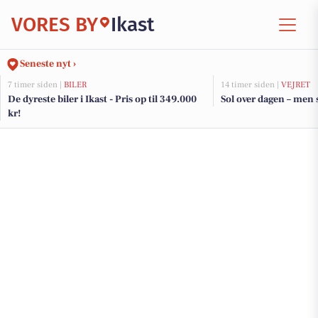
VORES BY
Ikast
Seneste nyt ›
7 timer siden |
BILER
14 timer siden |
VEJRET
De dyreste biler i Ikast - Pris op til 349.000
Sol over dagen – men 
kr!