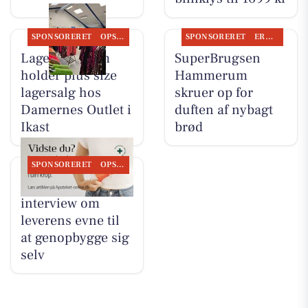
SPONSORERET
OPSLAGSTAVLEN
SPONSORERET
ERHVERV
Lagersalg.com
SuperBrugsen
holder plus size
Hammerum
lagersalg hos
skruer op for
Damernes Outlet i
duften af nybagt
Ikast
brød
SPONSORERET
OPSLAGSTAVLEN
Ikast Apotek deler
interview om
leverens evne til
at genopbygge sig
selv