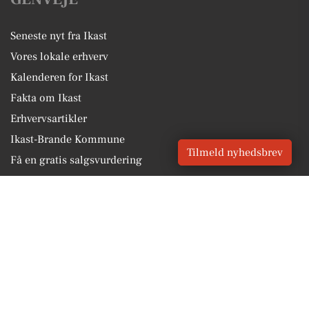
Seneste nyt fra Ikast
Vores lokale erhverv
Kalenderen for Ikast
Fakta om Ikast
Erhvervsartikler
Ikast-Brande Kommune
Tilmeld nyhedsbrev
Få en gratis salgsvurdering
Sponsoreret indhold
Alt om Ikast
Vores Digital © 2026
Kontakt VORES Digital
CVR: 41179082