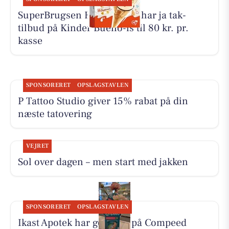
SuperBrugsen Hammerum har ja tak-
tilbud på Kinder Bueno-is til 80 kr. pr.
kasse
SPONSORERET
OPSLAGSTAVLEN
P Tattoo Studio giver 15% rabat på din
næste tatovering
VEJRET
Sol over dagen – men start med jakken
SPONSORERET
OPSLAGSTAVLEN
Ikast Apotek har god pris på Compeed