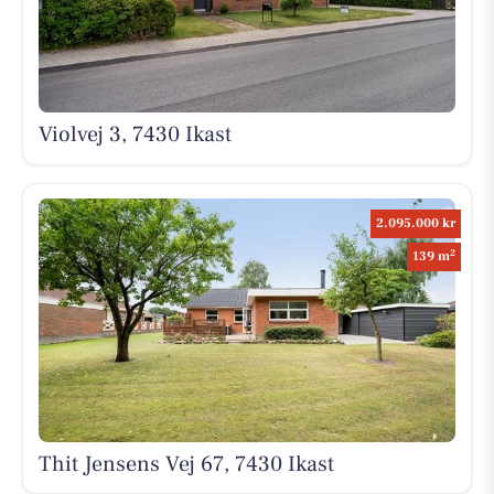
Violvej 3, 7430 Ikast
2.095.000 kr
2
139 m
Thit Jensens Vej 67, 7430 Ikast