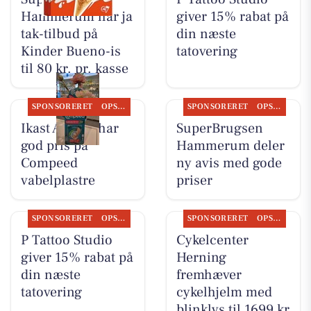
Hammerum har ja
giver 15% rabat på
tak-tilbud på
din næste
Kinder Bueno-is
tatovering
til 80 kr. pr. kasse
SPONSORERET
OPSLAGSTAVLEN
SPONSORERET
OPSLAGSTAVLEN
Ikast Apotek har
SuperBrugsen
god pris på
Hammerum deler
Compeed
ny avis med gode
vabelplastre
priser
SPONSORERET
OPSLAGSTAVLEN
SPONSORERET
OPSLAGSTAVLEN
P Tattoo Studio
Cykelcenter
giver 15% rabat på
Herning
din næste
fremhæver
tatovering
cykelhjelm med
blinklys til 1699 kr