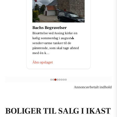
Bachs Begravelser
Bisættelse ved Assing kirke en
kølig sommerdag i august⛪️
sender varme tanker til de
pårørende, som skal tage afsted
med én k...
Åbn opslaget
Annoncørbetalt indhold
BOLIGER TIL SALG I IKAST