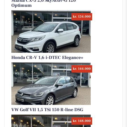
Mazda CX-3 2,0 SkyActiv-G 120
Optimum
kr. 134.000
Honda CR-V 1,6 i-DTEC Elegance+
kr. 144.000
VW Golf VII 1,5 TSi 150 R-line DSG
kr. 148.000