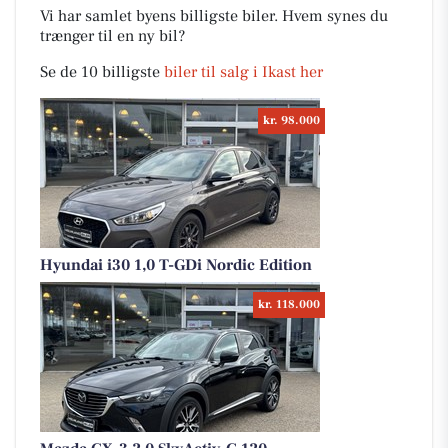
Vi har samlet byens billigste biler. Hvem synes du
trænger til en ny bil?
Se de 10 billigste
biler til salg i Ikast her
kr. 98.000
Hyundai i30 1,0 T-GDi Nordic Edition
kr. 118.000