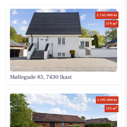
2.745.000 kr
2
179 m
Møllegade 85, 7430 Ikast
1.195.000 kr
2
133 m