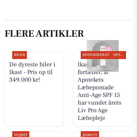
FLERE ARTIKLER
BILER
SPONSORERET
OPSLAGSTAVLEN
De dyreste biler i
Ikast Apotek
Ikast - Pris op til
fortæller, at
349.000 kr!
Apotekets
Læbepomade
Anti-Age SPF 15
har vundet årets
Liv Pro Age
Læbepleje
VEJRET
JOBNYT