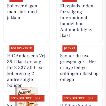
Sol over dagen –
Elevplads inden
men start med
for salg og
jakken
international
handel hos
Automobility-X i
Ikast
BOLIGMARKED
JOBNYT
H C Andersens Vej
Savner du nye
39 i Ikast er solgt
græsgange? - Her
for 2.337.500 - se
er nye ledige
køberen og 2
stillinger i Ikast og
andre solgte
omegn
boliger
SPONSORERET
OPSLAGSTAVLEN
SPONSORERET
OPSLAGSTAVLEN
SuperBrugsen
P Tattoo Studio